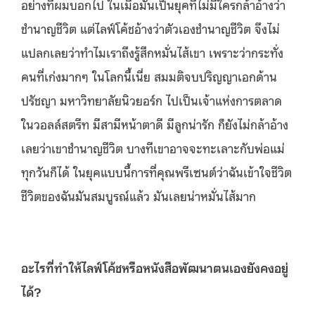
อย่างที่ผมบอกไป ในเมื่อมันเป็นยุคที่ไม่มีใครกล้าอ้างว่า
ชำนาญชีวิต แต่ไลฟ์โค้ชอ้างว่าตัวเองชำนาญชีวิต จึงไม่
แปลกเลยว่าทำไมเราถึงรู้สึกหมั่นไส้เขา เพราะว่ากระทั่ง
คนที่เก่งมากๆ ในโลกนี้เนี่ย สมมติจบปริญญาเอกด้าน
ปรัชญา มหาวิทยาลัยนิวยอร์ก ไปเป็นเจ้าแห่งการตลาด
ในวอลล์สตรีท มีสามีหน้าตาดี มีลูกน่ารัก ก็ยังไม่กล้าอ้าง
เลยว่าเขาชำนาญชีวิต บางทีเขาอาจจะทะเลาะกับพ่อแม่
ทุกวันก็ได้ ในยุคแบบนี้การที่คุณพรีเซนต์ว่าฉันเข้าใจชีวิต
ชีวิตของฉันมันสมบูรณ์แล้ว มันเลยน่าหมั่นไส้มาก
อะไรที่ทำให้ไลฟ์โค้ชหรือหนังสือพัฒนาตนเองยังคงอยู่
ได้?