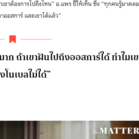
เขาต้องการไปถึงไหน” อ.แพร ชี้ให้เห็น ซึ่ง “ทุกคนรู้มาตล
เอาออสการ์ และเขาได้แล้ว”
นมาก ถ้าเขาฝันไปถึงออสการ์ได้ ทำไมเข
ึงโนเบลไม่ได้”