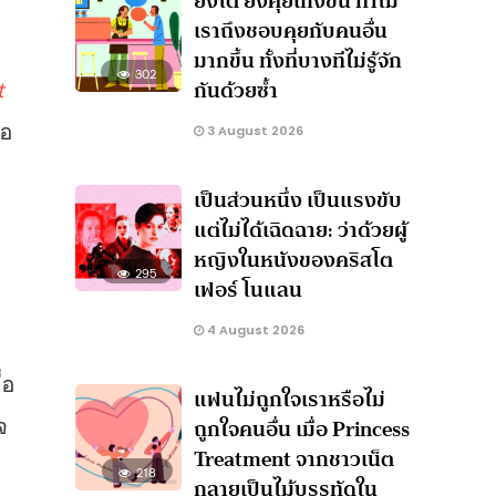
ยิ่งโต ยิ่งคุยเก่งขึ้น ทำไม
เราถึงชอบคุยกับคนอื่น
มากขึ้น ทั้งที่บางทีไม่รู้จัก
302
t
กันด้วยซ้ำ
ือ
3 August 2026
เป็นส่วนหนึ่ง เป็นแรงขับ
แต่ไม่ได้เฉิดฉาย: ว่าด้วยผู้
หญิงในหนังของคริสโต
295
เฟอร์ โนแลน
4 August 2026
่อ
แฟนไม่ถูกใจเราหรือไม่
จ
ถูกใจคนอื่น เมื่อ Princess
Treatment จากชาวเน็ต
218
กลายเป็นไม้บรรทัดใน