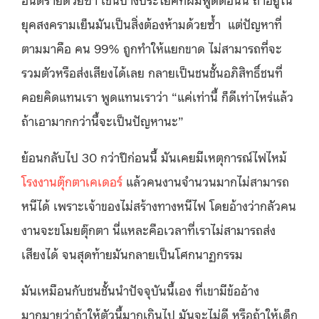
ยุคสงครามเย็นมันเป็นสิ่งต้องห้ามด้วยซ้ำ
แต่ปัญหาที่
ตามมาคือ คน 99% ถูกทําให้แยกขาด ไม่สามารถที่จะ
รวมตัวหรือส่งเสียงได้เลย กลายเป็นชนชั้นอภิสิทธิ์ชนที่
คอยคิดแทนเรา พูดแทนเราว่า “แค่เท่านี้ ก็ดีเท่าไหร่แล้ว
ถ้าเอามากกว่านี้จะเป็นปัญหานะ”
ย้อนกลับไป 30 กว่าปีก่อนนี้ มันเคยมีเหตุการณ์ไฟไหม้
โรงงานตุ๊กตาเคเดอร์
แล้วคนงานจำนวนมากไม่สามารถ
หนีได้ เพราะเจ้าของไม่สร้างทางหนีไฟ โดยอ้างว่ากลัวคน
งานจะขโมยตุ๊กตา นี่แหละคือเวลาที่เราไม่สามารถส่ง
เสียงได้ จนสุดท้ายมันกลายเป็นโศกนาฏกรรม
มันเหมือนกับชนชั้นนําปัจจุบันนี้เอง ที่เขามีข้ออ้าง
มากมายว่าถ้าให้ตัวนี้มากเกินไป มันจะไม่ดี หรือถ้าให้เด็ก