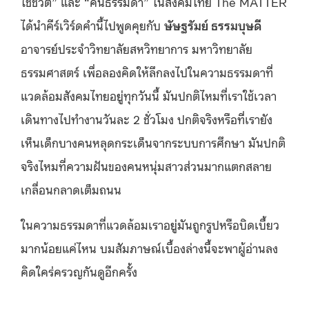
ใช้ชีวิต” และ “คนธรรมดา” ในสังคมไทย The MATTER
ได้นำคีร์เวิร์ดคำนี้ไปพูดคุยกับ
ษัษฐรัมย์ ธรรมบุษดี
อาจารย์ประจำวิทยาลัยสหวิทยาการ มหาวิทยาลัย
ธรรมศาสตร์ เพื่อลองคิดให้ลึกลงไปในความธรรมดาที่
แวดล้อมสังคมไทยอยู่ทุกวันนี้ มันปกติไหมที่เราใช้เวลา
เดินทางไปทำงานวันละ 2 ชั่วโมง ปกติจริงหรือที่เรายัง
เห็นเด็กบางคนหลุดกระเด็นจากระบบการศึกษา มันปกติ
จริงไหมที่ความฝันของคนหนุ่มสาวส่วนมากแตกสลาย
เกลื่อนกลาดเต็มถนน
ในความธรรมดาที่แวดล้อมเราอยู่มันถูกรูปหรือบิดเบี้ยว
มากน้อยแค่ไหน บมสัมภาษณ์เบื้องล่างนี้จะพาผู้อ่านลง
คิดใคร่ครวญกันดูอีกครั้ง