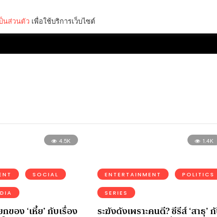
็นส่วนตัว
เพื่อใช้บริการเว็บไซต์
Lifestyle
Science & Tech
Entertainment
Thinkers
4.5K
1.4K
ENT
SOCIAL
ENTERTAINMENT
POLITICS
DIA
SERIES
ียกของ ‘เหี้ย’ กับเรื่อง
ระฆังดังเพราะคนตี? ซีรีส์ ‘สาธุ’ ก