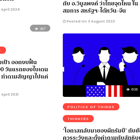
กับ อ.วิบูลพงค์ ว่าไทยจุดไหน ใน
สมการ สหรัฐฯ-ไต้หวัน-จีน
April 2024
Posted On 3 August 2022
367
E
มเป้า ออกงบฟื้น
00 วันแรกของไบเดน
ฯ ทำตามสัญญาไปแค่
808
April 2021
POLITICS OF THINGS
THINKERS
‘โอกาสกลับมาของผีทรัมป์’ กับข้
ควรระวังและตั้งคำถามกับลัทธิบู