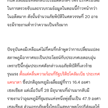
ในการตรวจจับและรวบรวมข้อมูลในตอนนี้ก้าวหน้ากว่า
ในอดีตมาก ดังนั้นจำนวนภัยพิบัติในศตวรรษที่ 20 อาจ
จะมีรายงานต่ำกว่าความเป็นจริงมาก
ปัจจุบันคงมีเหลือแค่ไม่กี่คนที่กล้าพูดว่าการเปลี่ยนแปลง
สภาพภูมิอากาศจะเป็นประโยชน์กับประเทศเขตอบอุ่น
เพราะปีนี้กลุ่มประเทศดังกล่าวเจอภัยพิบัติที่เลวร้าย
รุนแรง
ตั้งแต่คลื่นความร้อนที่รัฐบริติชโคลัมเบีย ประเทศ
แคนาดา
ซึ่งปกติอุณหภูมิเฉลี่ยอยู่ที่ราว 16.4 องศา
เซลเซียส แต่เมื่อวันที่ 28 มิถุนายนที่ผ่านมากลับมี
รายงานว่าอุณหภูมิที่ชุมชนแห่งหนึ่งพุ่งขึ้นเป็น 47.9 องศา
เซลเซียส ส่วนอุทกภัยครั้งใหญ่ในสหภาพยุโรปก็ส่งผลให้