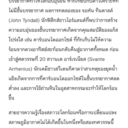
บรรยากาศทำให้โลกอบอุ่นขึ้น หากเทียบกับดาวเคราะห์ที่
ไม่มีชั้นบรรยากาศ ผลการทดลองของ จอห์น ทินดาลล์
(John Tyndall) นักฟิสิกส์ชาวไอร์แลนด์ที่พบว่าการสร้าง
ความอบอุ่นของชั้นบรรยากาศเกิดจากคุณสมบัติของแก๊ส
โปร่งใส เช่น คาร์บอนไดออกไซด์ ที่กักเก็บไม่ให้ความ
ร้อนจากดวงอาทิตย์สะท้อนกลับคืนสู่อวกาศทั้งหมด ก่อน
เข้าสู่ศตวรรษที่ 20 สวานเต อาร์เรเนียส (Svante
Arrhenius) นักเคมีชาวสวีเดนก็คาดว่าสาเหตุของยุคน้ำ
แข็งเกิดจากการที่คาร์บอนไดออกไซด์ในชั้นบรรยากาศลด
ต่ำลง และการใช้ถ่านหินในอุตสาหกรรมจะทำให้โลกร้อน
ขึ้น
สายธารความรู้เรื่องสภาวะโลกร้อนหรือการเปลี่ยนแปลง
สภาพภูมิอากาศไม่ได้เกิดขึ้นในหนึ่งหรือสองทศวรรษนี้