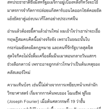
สหประชาชาติซึ่งมีสหรัฐอเมริกาอยู่เบื้องหลังที่หวังจะใช้
มาตรการจำกัดการปล่อยแก๊สคาร์บอนไดออกไซด์คอยขัด
แข้งขัดขาคู่แข่งบนเวทีโลกอย่างประเทศจีน
อ่านแล้วต้องขยี้ตาแล้วอ่านใหม่ ผมเข้าใจว่าเขาน่าจะเชื่อ
ทฤษฎีสมคบคิดนี้อย่างจริงจัง เพราะในขณะนั้นใบ
กระท่อมยังคงผิดกฎหมาย และคนที่รักรัฐบาลสุดจิต
สุดใจก็คงไม่นั่งดื่มเครื่องดื่มมึนเมาตอนกลางวันแสกๆ
ช่วงล็อกดาวน์ เพราะอาจถูกกล่าวโทษว่าเป็นต้นเหตุของ
คลัสเตอร์ใหม่
ความเห็นบ้งๆ เช่นนี้ไม่ต่างจากการเหยียบหน้าเหล่านัก
วิทยาศาสตร์ เริ่มจากการค้นพบของ โฌแซ็ฟ ฟูรีเย
(Joseph Fourier) เมื่อต้นศตวรรษที่ 19 ว่าชั้น