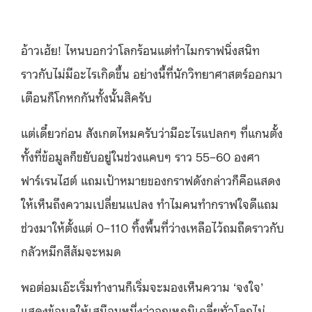
อ้าวเฮ้ย! ไหนบอกว่าโลกร้อนแต่ทำไมกราฟนิ่งสนิท
ราวกับไม่มีอะไรเกิดขึ้น อย่างนี้ที่นักวิทยาศาสตร์ออกมา
เตือนก็โกหกกันทั้งนั้นสิครับ
แต่เดี๋ยวก่อน สังเกตไหมครับว่ามีอะไรแปลกๆ ที่แกนตั้ง
ทั้งที่ข้อมูลก็ขยับอยู่ในช่วงแคบๆ ราว 55–60 องศา
ฟาร์เรนไฮต์ แถมเป้าหมายของกราฟดังกล่าวก็คือแสดง
ให้เห็นถึงความเปลี่ยนแปลง ทำไมคนทำกราฟใจดีแถม
ช่วงมาให้ตั้งแต่ 0–110 ทิ้งพื้นที่ว่างเหลือไว้ถมถืดราวกับ
กลัวหมึกสีส้มจะหมด
พอต่อมเอ๊ะเริ่มทำงานก็เริ่มจะมองเห็นความ ‘จงใจ’
แสดงข้อมูลให้เสมือนหนึ่งว่าอุณหภูมิเฉลี่ยทั่วโลกไม่