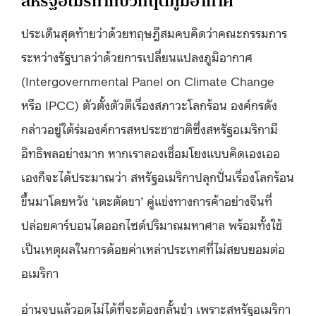
สหรัฐอเมริกากับวิกฤติภูมิอากาศ
ประเด็นสุดท้ายว่าด้วยทฤษฎีสมคบคิดว่าคณะกรรมการ
ระหว่างรัฐบาลว่าด้วยการเปลี่ยนแปลงภูมิอากาศ
(Intergovernmental Panel on Climate Change
หรือ IPCC) ตัวตั้งตัวตีเรื่องสภาวะโลกร้อน องค์กรดัง
กล่าวอยู่ใต้ร่มองค์การสหประชาชาติซึ่งสหรัฐอเมริกามี
อิทธิพลอย่างมาก หากเราลองเชื่อมโยงแบบคิดเองเออ
เองก็จะได้ประมาณว่า สหรัฐอเมริกาปลุกปั่นเรื่องโลกร้อน
ขึ้นมาโดยหวัง ‘เตะตัดขา’ คู่แข่งทางการค้าอย่างจีนที่
ปล่อยคาร์บอนไดออกไซด์ปริมาณมหาศาล พร้อมทั้งใช้
เป็นเหตุผลในการด้อยค่าเหล่าประเทศที่ไม่สยบยอมต่อ
อเมริกา
อ่านจบแล้วอดไม่ได้ที่จะต้องกลั้นขำ เพราะสหรัฐอเมริกา