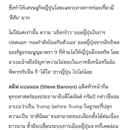
ซึ่งทำให้เศรษฐกิจญี่ปุ่นโดยเฉพาะภาคการท่องเที่ยวมี
‘สีสัน’ มาก
ไม่ใช่แค่เท่านั้น ความ ‘แข็งกร้าว’ ของญี่ปุ่นในการ
ปลดแอก ‘กองกำลังป้องกันตัวเอง’ ของญี่ปุ่นจากอิทธิพล
ของรัฐธรรมนูญมาตรา 9 ที่ห้ามไม่ให้ญี่ปุ่นมีกองทัพ โดย
อาเบะอ้างถึงปัญหาความไม่สงบในเกาหลีเหนือหรือข้อ
พิพาทกับจีน ก็ ‘ได้ใจ’ ชาวญี่ปุ่น ไปไม่น้อย
สตีฟ แบนนอน (Steve Bannon)
อดีตหัวหน้าทีม
ยุทธศาสตร์ของประธานาธิบดีโดนัลด์ ทรัมป์ กล่าวชื่นชม
อาเบะว่าเป็น Trump before Trump ในฐานะที่ปลุก
ความเป็น ‘ชาตินิยม’ จนสามารถชนะเลือกตั้งได้ต่อเนื่อง
ยาวนาน ซ้ำยังเปลี่ยนระบบการเมืองญี่ปุ่นจากที่เคยง่อน