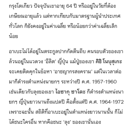
กรุงโตเกียว ปัจจุบันเขาอายุ 64 ปี หรืออยู่ในวัยที่ต้อง
เกษียณอายุแล้ว แต่หากเทียบกับมาตรฐานผู้นำประเทศ
ทั่วโลก ก็ยังคงอยู่ในค่าเฉลี่ย หรือน้อยกว่าค่าเฉลี่ยเล็ก
น้อย
อาเบะไม่ได้อยู่ในตระกูลปากกัดตีนถีบ คนรอบตัวของเขา
ล้วนอยู่ในแวดวง ‘อีลิต’ ญี่ปุ่น แม้ปู่ของเขา
คิชิ โนบุสุเกะ
จะเคยติดคุกในข้อหา ‘อาชญากรสงคราม’ แต่ในเวลาต่อ
มาก็ดำรงตำแหน่งนายกฯ ระหว่างปี ค.ศ. 1957-1960
เช่นเดียวกับลุงของเขา
ไอซากุ ซาโตะ
ก็ดำรงตำแหน่งนา
ยกฯ ญี่ปุ่นยาวนานถึงแปดปี คือตั้งแต่ปี ค.ศ. 1964-1972
เพราะฉะนั้น สถิติที่อาเบะอยู่ในตำแหน่งยาวนานนั้น ก็ไม่
ได้ชนะใครอื่น หากคือชนะ ‘ลุง’​ ของเขานั่นเอง