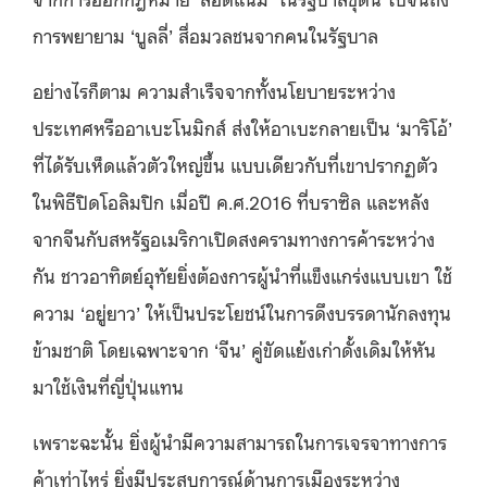
การพยายาม ‘บูลลี่’ สื่อมวลชนจากคนในรัฐบาล
อย่างไรก็ตาม ความสำเร็จจากทั้งนโยบายระหว่าง
ประเทศหรืออาเบะโนมิกส์ ส่งให้อาเบะกลายเป็น ‘มาริโอ้’
ที่ได้รับเห็ดแล้วตัวใหญ่ขึ้น แบบเดียวกับที่เขาปรากฏตัว
ในพิธีปิดโอลิมปิก เมื่อปี ค.ศ.2016 ที่บราซิล และหลัง
จากจีนกับสหรัฐอเมริกาเปิดสงครามทางการค้าระหว่าง
กัน ชาวอาทิตย์อุทัยยิ่งต้องการผู้นำที่แข็งแกร่งแบบเขา ใช้
ความ ‘อยู่ยาว’ ให้เป็นประโยชน์ในการดึงบรรดานักลงทุน
ข้ามชาติ โดยเฉพาะจาก ‘จีน’ คู่ขัดแย้งเก่าดั้งเดิมให้หัน
มาใช้เงินที่ญี่ปุ่นแทน
เพราะฉะนั้น ยิ่งผู้นำมีความสามารถในการเจรจาทางการ
ค้าเท่าไหร่ ยิ่งมีประสบการณ์ด้านการเมืองระหว่าง