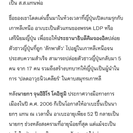
เป็น ส.ส.แทนพ่อ
ชื่อของเขาโดดเด่นขึ้นมาในห้วงเวลาที่ญี่ปุ่นเปิดเกมรุกกับ
เกาหลีเหนือ อาเบะเป็นตัวแทนของพรรค LDP หรือ
เสรีนิยมญี่ปุ่น เพื่อขอให้
ประธานาธิบดีคิมจองอิล
ปล่อย
ตัวชาวญี่ปุ่นที่ถูก ‘ลักพาตัว’ ไปอยู่ในเกาหลีเหนือจน
ประสบความสำเร็จ สามารถปล่อยตัวชาวญี่ปุ่นกลับมา 5
คน จาก 17 คน รวมถึงสร้างบทบาทให้ญี่ปุ่นเป็นผู้นำใน
การ ‘ปลดอาวุธนิวเคลียร์’ ในคาบสมุทรเกาหลี
หลัง
นายกฯ จุนอิชิโร โคอิซูมิ
ประกาศวางมือทางการ
เมืองในปี ค.ศ. 2006 ก็เป็นโอกาสให้อาเบะขึ้นเป็นนา
ยกฯ แทน ณ เวลานั้น อาเบะอายุเพียง 52 ปี กลายเป็น
นายกฯ ช่วงหลังสงครามที่อายุน้อยที่สุด แต่แม้จะเป็น