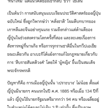
‘หน้าใหม่’ แต่แนวคิดของเขากลับ ‘ขวา’ ใช่เล่น
เป็นต้นว่า การสนับสนุนแบบเรียนประวัติศาสตร์ของญี่ปุ่น
ฉบับใหม่ ซึ่งถูกวิพากษ์ว่า ‘คลั่งชาติ’ โจมตีบทบาทของ
เกาหลีและจีนอย่างรุนแรง รวมถึงกล่าวแต่ด้านดีของ
ญี่ปุ่นในช่วงสงครามโลกครั้งที่สอง และละเลยเรื่องการ
สังหารหมู่ที่นานกิง หรือการรุกรานชาติอื่นในทวีปเอเชีย
ขณะเดียวกัน อาเบะก็โต้แย้งการแก้ไขกฎหมายเกี่ยวกับ
การ ‘สืบราชสันตติวงศ์’ โดยให้ ‘ผู้หญิง’ ขึ้นเป็นสมเด็จ
พระจักรพรรดิ
ปัญหาก็คือ การเมืองญี่ปุ่นนั้น ‘เปราะบาง’ ไม่น้อย ตั้งแต่
ญี่ปุ่นมีนายกฯ คนแรกในปี ค.ศ. 1885 หรือเมื่อ 134 ปีที่
แล้ว ญี่ปุ่นใช้นายกรัฐมนตรีมากกว่า 94 คน หรือเฉลี่ยอยู่
ในตำแหน่งได้คนละไม่เกิน 2 ปี เท่านั้น ซึ่งเป็นภาพ