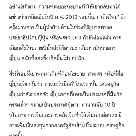
อย่างไรก็ตาม ความทะเยอะทะยานทำให้เขากลับมาได้
อย่างน่าเหลือเชื่อในปี ค.ศ. 2012 รอบนี้เขา ‘เกิดใหม่’ อีก
ครั้งผ่านการเป็นผู้นำฝ่ายค้านในช่วงที่รัฐบาลพรรค
ประชาธิปไตยญี่ปุ่น หรือพรรค DPJ กำลังง่อนแง่น การ
เลือกตั้งในปลายปีนั้นส่งให้อาเบะกลับมาเป็นนายกฯ
ญี่ปุ่น สมัยที่สองซึ่งเกิดขึ้นไม่บ่อยนัก
สิ่งที่รอบนี้เขาพกมาเต็มที่คือนโยบาย ‘สามศร’ หรือที่สื่อ
ญี่ปุ่นเรียกกันว่า ‘อาเบะโนมิกส์’ ในเวลานั้น เศรษฐกิจ
ญี่ปุ่นกำลังชะลอตัว ญี่ปุ่นจากที่เคยเป็นประเทศที่มีนวัต
กรรมล้ำๆ กลายเป็นประเทศผู้ตาม มานานนับ 10 ปี
นโยบายการเงินและการคลังเริ่มทำให้เงินเยนอ่อนลง มี
การเพิ่มเงินลงทุนจากภาครัฐอัดเข้าไปในระบบเศรษฐกิจ
มากขึ้น