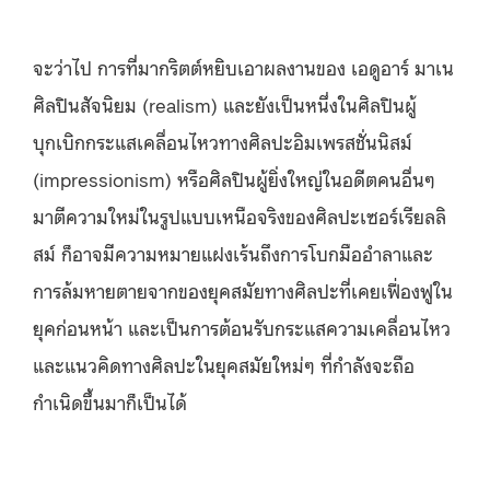
จะว่าไป การที่มากริตต์หยิบเอาผลงานของ เอดูอาร์ มาเน
ศิลปินสัจนิยม (realism) และยังเป็นหนึ่งในศิลปินผู้
บุกเบิกกระแสเคลื่อนไหวทางศิลปะอิมเพรสชั่นนิสม์
(impressionism) หรือศิลปินผู้ยิ่งใหญ่ในอดีตคนอื่นๆ
มาตีความใหม่ในรูปแบบเหนือจริงของศิลปะเซอร์เรียลลิ
สม์ ก็อาจมีความหมายแฝงเร้นถึงการโบกมืออำลาและ
การล้มหายตายจากของยุคสมัยทางศิลปะที่เคยเฟื่องฟูใน
ยุคก่อนหน้า และเป็นการต้อนรับกระแสความเคลื่อนไหว
และแนวคิดทางศิลปะในยุคสมัยใหม่ๆ ที่กำลังจะถือ
กำเนิดขึ้นมาก็เป็นได้