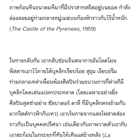
ภาพก้อนหินขนาดมหึมาที่มีปราสาทสถิตอยู่บนยอด กำลัง
ล่องลอยอยู่ท่ามกลางหมู่เมฆบนท้องฟ้าราวกับไร้น้ำหนัก
(
The Castle of the Pyrenees
, 1959)
ในทางกลับกัน เขากลับซ่อนจินตนาการอันโลดโผน
พิสดารเอาไว้ภายใต้บุคลิกเรียบร้อย สุขุม เงียบขรึม
ท่ามกลางเหล่าเพื่อนพ้องศิลปินร่วมขบวนการที่ต่างก็มี
บุคลิกโดดเด่นแปลกประหลาด (โดยเฉพาะอย่างยิ่ง
ศิลปินสุดซ่าอย่าง ซัลบาดอร์ ดาลี ที่มีบุคลิกตรงข้ามกับ
มากริตต์ราวฟ้ากับเหว) เขาเร้นกายจากแสงไฟสาดส่อง
ราวกับเป็นบุคคลปริศนา เช่นเดียวกับภาพวาดตัวเขากับ
เงาสะท้อนในกระจกที่หันให้เห็นแต่ข้างหลัง (
La