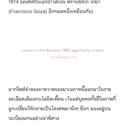
1814 ของศิลปินเอกชาวสเปน ฟรานซิสโก โกยา
(Francisco Goya) อีกทอดหนึ่งเหมือนกัน)
Le balcon
(
The Balcony
), 1869, เอดูอาร์ มาเน, ภาพจาก :
en.wikipedia.org
มากริตต์จำลองภาพวาดของมาเนภาพนี้ออกมาในราย
ละเอียดเดิมแทบไม่ผิดเพี้ยน เว้นแต่บุคคลทั้งสี่ในภาพที่
ถูกเปลี่ยนให้กลายเป็นโลงศพมานั่งๆ ยืนๆ มองอยู่บน
ระเบียงแทนอย่างน่าพิศวง