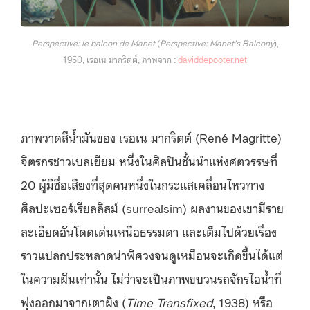
Perspective: le balcon de Manet
(
Perspective: Manet’s Balcony
),
1950, เรอเน มากริตต์, ภาพจาก :
daviddepooter.net
ภาพวาดสีน้ำมันของ เรอเน มากริตต์ (René Magritte)
จิตรกรชาวเบลเยียม หนึ่งในศิลปินชั้นนำแห่งศตวรรษที่
20 ผู้มีชื่อเสียงที่สุดคนหนึ่งในกระแสเคลื่อนไหวทาง
ศิลปะเซอร์เรียลลิสม์ (surrealsim) ผลงานของเขามีราย
ละเอียดอันโดดเด่นเหนือธรรมดา และเต็มไปด้วยเรื่อง
ราวแปลกประหลาดน่าพิศวงจนดูเหมือนจะเกิดขึ้นได้แต่
ในความฝันเท่านั้น ไม่ว่าจะเป็นภาพขบวนรถจักรไอน้ำที่
พุ่งออกมาจากเตาผิง (
Time Transfixed
, 1938) หรือ