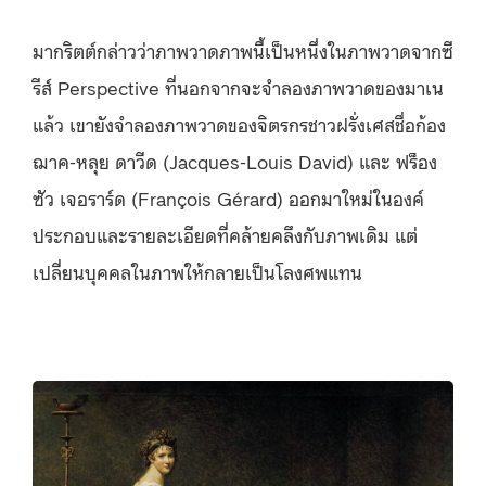
มากริตต์กล่าวว่าภาพวาดภาพนี้เป็นหนึ่งในภาพวาดจากซี
รีส์ Perspective ที่นอกจากจะจำลองภาพวาดของมาเน
แล้ว เขายังจำลองภาพวาดของจิตรกรชาวฝรั่งเศสชื่อก้อง
ฌาค-หลุย ดาวีด (Jacques-Louis David) และ ฟร็อง
ซัว เจอราร์ด (François Gérard) ออกมาใหม่ในองค์
ประกอบและรายละเอียดที่คล้ายคลึงกับภาพเดิม แต่
เปลี่ยนบุคคลในภาพให้กลายเป็นโลงศพแทน