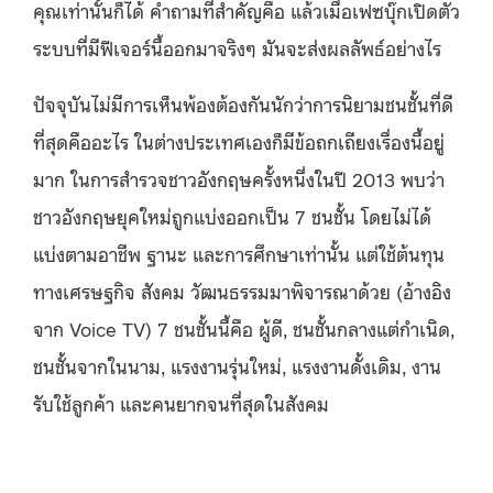
คุณเท่านั้นก็ได้ คำถามที่สำคัญคือ แล้วเมื่อเฟซบุ๊กเปิดตัว
ระบบที่มีฟีเจอร์นี้ออกมาจริงๆ มันจะส่งผลลัพธ์อย่างไร
ปัจจุบันไม่มีการเห็นพ้องต้องกันนักว่าการนิยามชนชั้นที่ดี
ที่สุดคืออะไร ในต่างประเทศเองก็มีข้อถกเถียงเรื่องนี้อยู่
มาก ในการสำรวจชาวอังกฤษครั้งหนึ่งในปี 2013 พบว่า
ชาวอังกฤษยุคใหม่ถูกแบ่งออกเป็น 7 ชนชั้น โดยไม่ได้
แบ่งตามอาชีพ ฐานะ และการศึกษาเท่านั้น แต่ใช้ต้นทุน
ทางเศรษฐกิจ สังคม วัฒนธรรมมาพิจารณาด้วย (อ้างอิง
จาก Voice TV) 7 ชนชั้นนี้คือ ผู้ดี, ชนชั้นกลางแต่กำเนิด,
ชนชั้นจากในนาม, แรงงานรุ่นใหม่, แรงงานดั้งเดิม, งาน
รับใช้ลูกค้า และคนยากจนที่สุดในสังคม