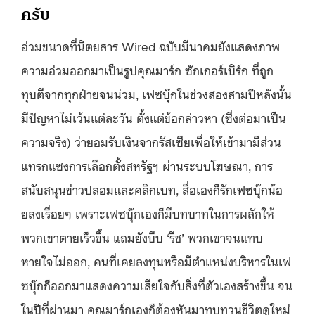
ครับ
อ่วมขนาดที่นิตยสาร Wired ฉบับมีนาคมยังแสดงภาพ
ความอ่วมออกมาเป็นรูปคุณมาร์ก ซักเกอร์เบิร์ก ที่ถูก
ทุบตีจากทุกฝ่ายจนน่วม, เฟซบุ๊กในช่วงสองสามปีหลังนั้น
มีปัญหาไม่เว้นแต่ละวัน ตั้งแต่ข้อกล่าวหา (ซึ่งต่อมาเป็น
ความจริง) ว่ายอมรับเงินจากรัสเซียเพื่อให้เข้ามามีส่วน
แทรกแซงการเลือกตั้งสหรัฐฯ ผ่านระบบโฆษณา, การ
สนับสนุนข่าวปลอมและคลิกเบท, สื่อเองก็รักเฟซบุ๊กน้อ
ยลงเรื่อยๆ เพราะเฟซบุ๊กเองก็มีบทบาทในการผลักให้
พวกเขาตายเร็วขึ้น แถมยังบีบ ‘รีช’ พวกเขาจนแทบ
หายใจไม่ออก, คนที่เคยลงทุนหรือมีตำแหน่งบริหารในเฟ
ซบุ๊กก็ออกมาแสดงความเสียใจกับสิ่งที่ตัวเองสร้างขึ้น จน
ในปีที่ผ่านมา คุณมาร์กเองก็ต้องหันมาทบทวนชีวิตดูใหม่