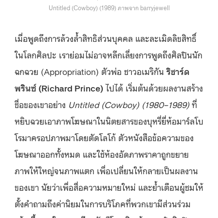
Untitled (Cowboy) (1989) ภาพจาก barryjewell
เมื่อพูดถึงการล้วงล้ำสิทธิส่วนบุคคล และละเมิดลิขสิทธิ์
ในโลกศิลปะ เราย่อมไม่อาจหลีกเลี่ยงการพูดถึงศิลปินนัก
ฉกฉวย (
Appropriation
) ตัวพ่อ ชาวอเมริกัน
ริชาร์ด
พรินซ์ (Richard Prince)
ไป
ได้ เ
ริ่
มต้นด้วยผลงานสร้าง
ชื่อของเขาอย่าง
Untitled (Cowboy) (1980–1989)
ที่
หยิบฉวยเอาภาพโฆษณาในนิตยสารของบุหรี่ยี่ห้อมาร์ลโบ
โรมาครอปภาพมาโดยตัดโลโก้ ตัวหนังสือข้อความของ
โฆษณาออกทั้งหมด และใช้ห้องอัดภาพราคาถูกขยาย
ภาพให้ใหญ่จนภาพแตก เพื่อเปลี่ยนให้กลายเป็นผลงาน
ของเขา นัยว่าเพื่อสื่อความหมายใหม่ และย้ำเตือนผู้ชมให้
ตั้งคำถามถึงค่านิยมในการบริโภคที่พวกเขามีส่วนร่วม