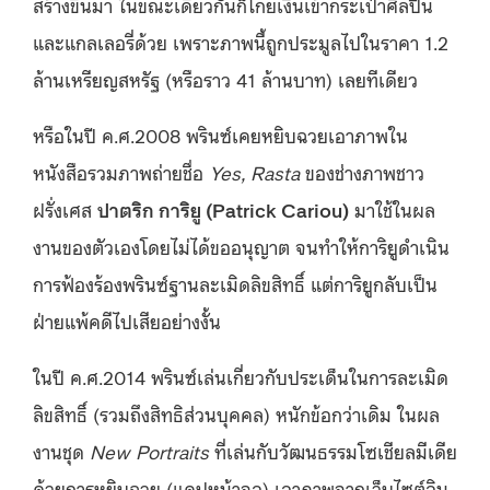
สร้างขึ้นมา ในขณะเดียวกันก็โกยเงินเข้ากระเป๋าศิลปิน
แล
ะ
แก
ลเ
ลอ
รี่
ด้วย เพราะภาพนี้ถูกประมูลไปในราคา 1.2
ล้านเหรียญสหรัฐ (หรือราว 41 ล้านบาท) เลยทีเดียว
หรือในปี
ค.ศ.
2008 พรินซ์เคยหยิบฉวยเอาภาพใน
หนังสือรวมภาพถ่ายชื่อ
Yes, Rasta
ของช่างภาพชาว
ฝรั่งเศส
ปาตริก การิยู (Patrick Cariou)
มาใช้ในผล
งานของตัวเองโดยไม่ได้ขออนุญาต จนทำให้การิยูดำเนิน
การฟ้องร้องพรินซ์ฐานละเมิดลิขสิทธิ์ แต่การิยูกลับเป็น
ฝ่ายแพ้คดีไปเสียอย่างงั้น
ในปี
ค.ศ.
2014 พรินซ์เล่นเกี่ยวกับประเด็นในการละเมิด
ลิขสิทธิ์ (รวมถึงสิทธิส่วนบุคคล) หนักข้อกว่าเดิม ในผล
งานชุด
New Portraits
ที่เล่นกับวัฒนธรรมโซเชียลมีเดีย
ด้วยการหยิบฉวย (แคปหน้าจอ) เอาภาพจากเว็บไซต์อิน