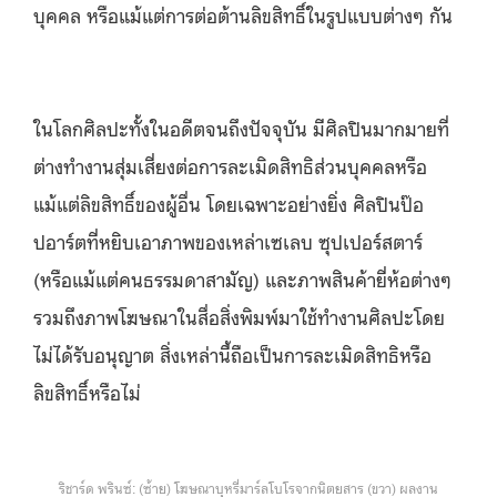
บุคคล หรือแม้แต่การต่อต้านลิขสิทธิ์ในรูปแบบต่างๆ กัน
ในโลกศิลปะทั้งในอดีตจนถึงปัจจุบัน มีศิลปินมากมายที่
ต่างทำงานสุ่มเสี่ยงต่อการละเมิดสิทธิส่วนบุคคลหรือ
แม้แต่ลิขสิทธิ์ของผู้อื่น โดยเฉพาะอย่างยิ่ง ศิลปินป๊อ
ปอาร์ตที่หยิบเอาภาพของเหล่าเซเลบ ซุปเปอร์สตาร์
(หรือแม้แต่คนธรรมดาสามัญ) และภาพสินค้ายี่ห้อต่างๆ
รวมถึงภาพโฆษณาในสื่อสิ่งพิมพ์มาใช้ทำงานศิลปะโดย
ไม่ได้รับอนุญาต สิ่งเหล่านี้ถือเป็นการละเมิดสิทธิหรือ
ลิขสิทธิ์หรือไม่
ริชาร์ด พรินซ์: (ซ้าย) โฆษณาบุหรี่มาร์ลโบโรจากนิตยสาร (ขวา) ผลงาน