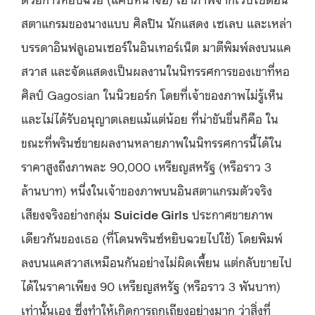
สตาแกรมของนางแบบ ศิลปิน นักแสดง เซเลบ และเหล่า
บรรดาอินฟลูเอนเซอร์ในอิน
เท
อร์เน็ต มาตีพิมพ์ลงบนแค
สวาส และจัดแสดงเป็นผลงานในนิทรรศการของเขาที่หอ
ศิลป์
Gagosian
ในนิวยอร์ก โดยที่เจ้าของภาพไม่รู้เห็น
และไม่ได้รับอนุญาตเลยแม้แต่น้อย ที่น่าขันขื่นก็คือ ใน
ขณะที่พรินซ์ขายผลงานหลายภาพในนิทรรศการนี้ได้ใน
ราคาสูงถึงภาพละ 90,000 เหรียญสหรัฐ (หรือราว 3
ล้านบาท) หนึ่งในเจ้าของภาพ
บ
นอินสตาแกรมตัวจริง
เสียงจริงอย่างกลุ่ม
Suicide Girls
ประกาศขายภาพ
เดียวกันของเธอ (ที่โดนพรินซ์หยิบฉวยไปใช้) โดยพิมพ์
ลงบนแคสวาสเหมือนกันอย่างไม่ผิดเพี้ยน แต่กลับขายไป
ได้ในราคาเพียง 90 เหรียญสหรัฐ (หรือราว 3 พันบาท)
เท่านั้นเอง ซึ่งทำให้เกิดการถกเถียงอย่างมาก ว่าสิ่งที่