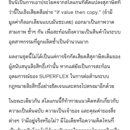
ชิ้นนี้เป็นการเอาประโยคจากสโลแกนที่ดัดแปลงสุภาษิตที่
ว่านี้ในเชิงเสียดสีอย่าง “If value then copy.” (ถ้ามี
มูลค่าก็ลอกเลียนแบบมันซะเลย) ออกมาเป็นภาพวาด
สามภาพ ซ้ำๆ กัน เพื่อสะท้อนถึงความเป็นสินค้าในระบบ
อุตสาหกรรมที่ถูกผลิตซ้ำเป็นจำนวนมาก
ผลงานชุดนี้ไม่ได้เป็นแค่การจิกกัดเสียดสีสุภาษิตเดิมของ
ผู้สนับสนุนลิขสิทธิ์เท่านั้น หากแต่ยังเป็นการสะท้อน
อุดมการณ์ของ SUPERFLEX ในการต่อต้านระบบ
กฎหมายลิขสิทธิ์อย่างชัดเจนและตรงไปตรงมาอีกด้วย
ในขณะเดียวกัน สโลแกนนี้ก็ท้าทายแนวคิดหลักเกี่ยวกับ
ความเป็นต้นฉบับ ความเป็นเจ้าของ และคุณค่าของสิ่ง
ต่างๆ ว่ามีอยู่จริงหรือไม่? มีไอเดียหรือความคิดไหนที่
เป็นต้นฉบับโดยไม่ได้แรงบันดาลใจจากอะไรเลยจริงหรือ