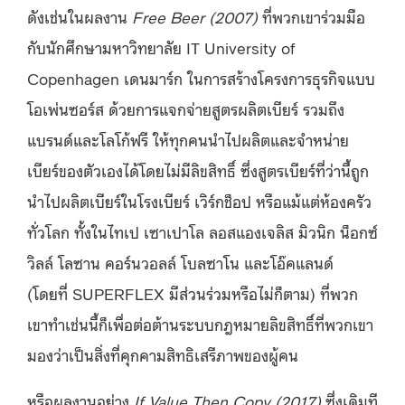
ดังเช่นในผลงาน
Free Beer
(2007)
ที่พวกเขาร่วมมือ
กับนักศึกษามหาวิทยาลัย IT University of
Copenhagen เดนมาร์ก ในการสร้างโครงการธุรกิจแบบ
โอเพ่นซอร์ส ด้วยการแจกจ่ายสูตรผลิตเบียร์ รวมถึง
แบรนด์และโลโก้ฟรี ให้ทุกคนนำไปผลิตและจำหน่าย
เบียร์ของตัวเองได้โดยไม่มีลิขสิทธิ์ ซึ่งสูตรเบียร์ที่ว่านี้ถูก
นำไปผลิตเบียร์ในโรงเบียร์ เวิร์กช็อป หรือแม้แต่ห้องครัว
ทั่วโลก ทั้งในไทเป เซาเปาโล ลอสแองเจลิส มิวนิก น็อกซ์
วิลล์ โลซาน คอร์นวอลล์ โบลซาโน และโอ๊คแลนด์
(โดยที่ SUPERFLEX มีส่วนร่วมหรือไม่ก็ตาม) ที่พวก
เขาทำเช่นนี้ก็เพื่อต่อต้านระบบกฎหมายลิขสิทธิ์
ที่
พวกเขา
มองว่าเป็นสิ่งที่คุกคามสิทธิเสรีภาพของผู้คน
หรือผลงานอย่าง
If Value Then Copy (2017)
ซึ่งเดิมที