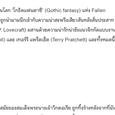
นโลก ‘โกธิคแฟนตาซี’ (Gothic fantasy) แห่ง Fallen
ูกนำมาผนึกเข้ากับความน่าสะพรึงเสียวสันหลังสั่นประสาท
 P. Lovecraft) ผสานด้วยความน่ารักน่าชังแนวจิกกัดแบบงา
ll) และ เทอร์รี แพร็ตเช็ต (Terry Pratchett) และทั้งหมดนี้
ัยของสมเด็จพระนางเจ้าวิกตอเรีย ถูกทิ้งร้างหลังจากที่มั