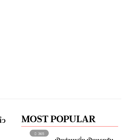
MOST POPULAR
้ว
365