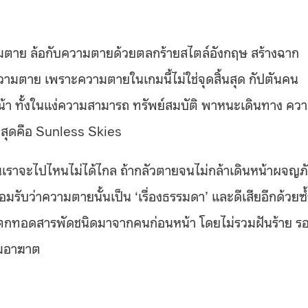
มตาย ล้อกับความตายด้วยตลกร้ายสไตล์อังกฤษ สร้างฉาก
ตาย เพราะความตายในเกมนี้ไม่ใช่จุดสิ้นสุด กัปตันคน
้า ทั้งในแง่ความสามารถ ทรัพย์สมบัติ พาหนะเดินทาง ความ
่าสุดคือ Sunless Skies
าจะไปไหนไม่ได้ไกล ถ้ากลัวตายจนไม่กล้าเดินหน้าผจญภ
อมรับว่าความตายนั้นเป็น ‘เรื่องธรรมดา’ และดีเสียอีกด้วยซ
มรดกตกทอดสารพัดชนิดมาจากคนก่อนหน้า โดยไม่รวมฝันร้าย ร
อมอาฆาต