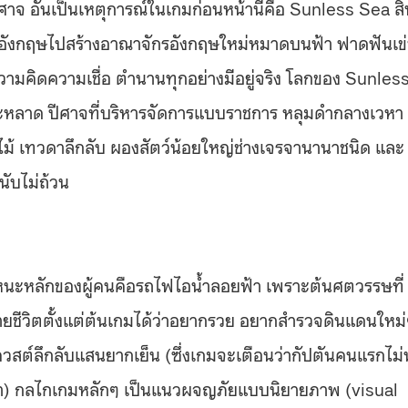
ศาจ อันเป็นเหตุการณ์ในเกมก่อนหน้านี้คือ Sunless Sea สิ
ังกฤษไปสร้างอาณาจักรอังกฤษใหม่หมาดบนฟ้า ฟาดฟันเข
ามคิดความเชื่อ ตำนานทุกอย่างมีอยู่จริง โลกของ Sunles
ระหลาด ปีศาจที่บริหารจัดการแบบราชการ หลุมดำกลางเวหา
ม้ เทวดาลึกลับ ผองสัตว์น้อยใหญ่ช่างเจรจานานาชนิด และ
ับไม่ถ้วน
พาหนะหลักของผู้คนคือรถไฟไอน้ำลอยฟ้า เพราะต้นศตวรรษที่
มายชีวิตตั้งแต่ต้นเกมได้ว่าอยากรวย อยากสำรวจดินแดนใหม
วสต์ลึกลับแสนยากเย็น (ซึ่งเกมจะเตือนว่ากัปตันคนแรกไม่น
่า) กลไกเกมหลักๆ เป็นแนวผจญภัยแบบนิยายภาพ (visual