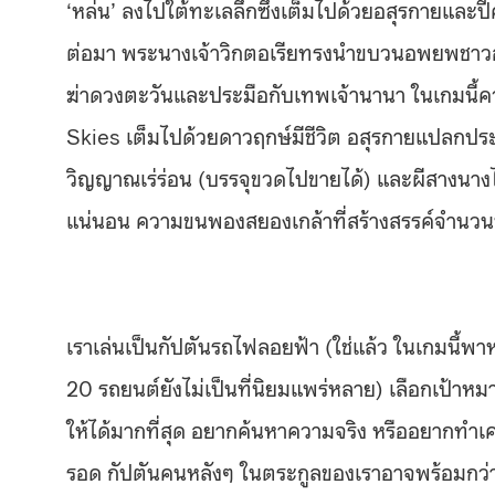
‘หล่น’ ลงไปใต้ทะเลลึกซึ่งเต็มไปด้วยอสุรกายและปี
ต่อมา พระนางเจ้าวิกตอเรียทรงนำขบวนอพยพชาวอ
ฆ่าดวงตะวันและประมือกับเทพเจ้านานา ในเกมนี้คว
Skies เต็มไปด้วยดาวฤกษ์มีชีวิต อสุรกายแปลกป
วิญญาณเร่ร่อน (บรรจุขวดไปขายได้) และผีสางนางไ
แน่นอน ความขนพองสยองเกล้าที่สร้างสรรค์จำนวนน
เราเล่นเป็นกัปตันรถไฟลอยฟ้า (ใช่แล้ว ในเกมนี้
20 รถยนต์ยังไม่เป็นที่นิยมแพร่หลาย) เลือกเป้าห
ให้ได้มากที่สุด อยากค้นหาความจริง หรืออยากทำเค
รอด กัปตันคนหลังๆ ในตระกูลของเราอาจพร้อมกว