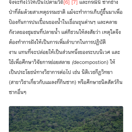
จึงจะทิ้งไว้ให้เป็นไปตามวิถี
[6]
[7]
และกรณีนี้ ซากช้าง
ป่าที่ล้มด้วยสาเหตุธรรมชาติ แม้จะทำการเก็บกู้ขึ้นมาเพื่อ
ป้องกันการปนเปื้อนของน้ำในเขื่อนขุนด่านฯ
และคลาย
กังวลของชุมชนที่ปลายน้ำ
แต่ก็ชวนให้สงสัยว่า
เหตุใดจึง
ต้องทำการฝังให้เป็นการเพิ่มลำบากในการปฏิบัติ
งาน
แทนที่จะปล่อยให้เป็นส่วนหนึ่งของระบบนิเวศ
และ
ใช้เพื่อศึกษาวิจัยการย่อยสลาย
(
decompostion) ให้
เป็นประโยชน์ทางวิชาการต่อไป เช่น นิติเวชกีฏวิทยา
(สาขาวิชาเกี่ยวกับแมลงที่กินซาก) หรือศึกษาชนิดสัตว์กิน
ซากอื่นๆ