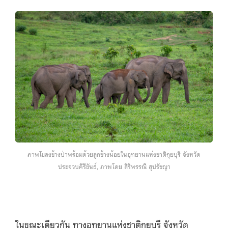
ภาพโขลงช้างป่าพร้อมด้วยลูกช้างน้อยในอุทยานแห่งชาติกุยบุรี จังหวัด
ประจวบคีรีขันธ์, ภาพโดย สิริพรรณี สุปรัชญา
ในขณะเดียวกัน ทางอุทยานแห่งชาติกุยบุรี จังหวัด