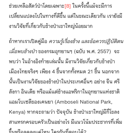
ช่วยเหลือสัตว์ป่าโดยเฉพาะ
[8]
ในครั้งนี้แม้จะมีการ
เปลี่ยนแปลงไปในทางที่ดีขึ้น แต่ในขณะเดียวกัน เรายังมี
งานวิจัยที่เกี่ยวกับช้างป่าเขาใหญ่น้อยมาก
ถ้าหากเราเปิดคู่มือ
ความรู้เรื่องช้าง และข้อควรปฏิบัติตน
เมื่อพบช้างป่า
ของกรมอุทยานฯ (ฉบับ พ.ศ. 2557) จะ
พบว่า ในอ้างอิงท้ายเล่มนั้น มีงานวิจัยเกี่ยวกับช้างป่า
เมืองไทยจริงๆ เพียง 4 ชิ้นจากทั้งหมด 21 ชิ้น นอกจาก
นั้นเป็นงานวิจัยของช้างป่าในประเทศอื่นๆ อย่าง จีน ศรี
ลังกา อินเดีย หรือแม้แต่ช้างแอฟริกาในอุทยานแห่งชาติ
แอมโบเซลีของเคนยา (Amboseli National Park,
Kenya) หากจะถามว่า ปัจจุบัน ช้างป่าเขาใหญ่มีกี่โขลง
สาแหรกครอบครัวเป็นอย่างไร มีแนวโน้มประชากรที่เพิ่ม
ขึ้นหรือลดลงแค่ไหน ใครกันที่ตอบได้?