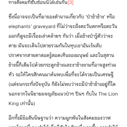
ทางสังคมที่ซับซ้อนนี้ได้เช่นกัน
[3]
ซึ่งนี่อาจจะเป็นที่มาของตำนานเกี่ยวกับ ‘ป่าช้าช้าง’ หรือ
elephants’ graveyard ที่ไม่ว่าจะฝั่งตะวันตกหรือตะวัน
ออกก็ดูจะมีเรื่องเล่าคล้ายๆ กันว่า เมื่อช้างป่ารู้ตัวว่าจะ
ตาย มันจะเดินไปตายรวมกันในหุบเขาอันเร้นลับ
ปราศจากสายตาสอดรู้สอดเห็นของมนุษย์ และในสุสาน
ช้างนี้ก็เต็มไปด้วยกระดูกช้างและงาช้างงามที่อาจสูงท่วม
หัว รอให้ใครสักคนมาค้นพบเพื่อที่จะได้รวยเป็นเศรษฐี
(แต่จนกระทั่งปัจจุบัน ก็ยังไม่พบว่าจะมีป่าช้าช้างอยู่ที่ใด
นอกจากในนิยายผจญภัยแนวป่าๆ ปืนๆ กับใน The Lion
King เท่านั้น)
อีกทั้งมีข้อสันนิษฐานว่า ความผูกพันในสังคมของวาฬ
และโลมานี่เอง ทำให้เมื่อมีตัวใดตัวหนึ่งเกยตื้น อาจทำให้