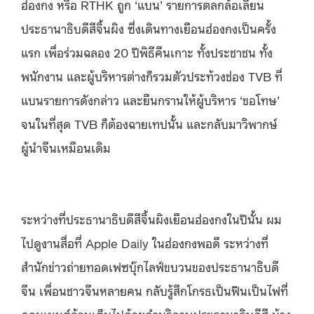
ฮ่องกง หรือ RTHK ถูก ‘แบน’ รายการตลกล้อเลียน
ประธานาธิบดีสีจิ้นผิง ซึ่งเดินทางเยือนฮ่องกงเป็นครั้ง
แรก เพื่อร่วมฉลอง 20 ปีพิธีคืนเกาะ ทั้งประชาชน ทั้ง
พนักงาน และผู้บริหารต่างก็รวมตัวประท้วงช่อง TVB ที่
แบนรายการดังกล่าว และยืนกรานให้ผู้บริหาร ‘ขอโทษ’
จนในที่สุด TVB ก็ต้องฉายเทปนั้น และกลับมาวิพากษ์
ผู้นำจีนเหมือนเดิม
ระหว่างที่ประธานาธิบดีสีจิ้นผิงเยือนฮ่องกงในปีนั้น ผม
ไปดูงานสื่อที่ Apple Daily ในฮ่องกงพอดี ระหว่างที่
สำนักข่าวถ่ายทอดเฟซบุ๊กไลฟ์ขบวนของประธานาธิบดี
จีน เพื่อนชาวจีนหลายคน กลับรู้สึกโกรธเป็นฟืนเป็นไฟที่
คอมเมนต์ล้วนเต็มไปด้วยคำบริภาษประธานาธิบดีสี บ้าง