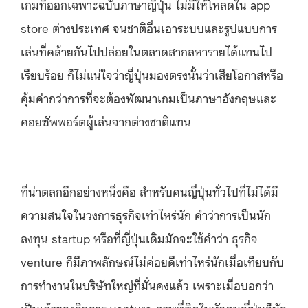
เกมที่ออกเฉพาะฉบับภาษาญี่ปุ่น ไม่มีให้โหลดใน app
store ต่างประเทศ จนชาติอื่นเอาระบบและรูปแบบการ
เล่นที่คล้ายกันไปปล่อยในตลาดสากลหารายได้แทนไป
เรียบร้อย ก็ไม่แน่ใจว่าญี่ปุ่นมองตรงนั้นว่าเสียโอกาสหรือ
คุ้มค่ากว่าการที่จะต้องพัฒนาเกมเป็นภาษาอังกฤษและ
คอยซัพพอร์ตผู้เล่นจากต่างชาติแทน
ที่น่าตลกอีกอย่างหนึ่งคือ สำหรับคนญี่ปุ่นทั่วไปที่ไม่ได้มี
ความสนใจในวงการธุรกิจเท่าไหร่นัก คำว่าการเป็นนัก
ลงทุน startup หรือที่ญี่ปุ่นเดิมมักจะใช้คำว่า ธุรกิจ
venture ก็มีภาพลักษณ์ไม่ค่อยดีเท่าไหร่นักเมื่อเทียบกับ
การทำงานในบริษัทใหญ่ที่มั่นคงแล้ว เพราะเมื่อบอกว่า
เป็นเจ้าของกิจการ venture ภาพที่ติดในหัวคนญี่ปุ่นก็มัก