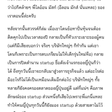
ว่าไปก็คล้ายๆ พี่ไลอ้อน มัสก์ (อีลอน มักส์ นั่นแหละ) ของ
เราตอนนี้ล่ะครับ
หลังจากนั้นสวรรค์ก็ล่ม เมื่อเขาโดนข้อหาปั่นหุ้นจนต้อง
ติดคุกไปเป็นเวลาสองปี กลายเป็นที่หัวเราะเยาะของผู้คน
(แต่ก็มีเสียงบอกว่า จริงๆ บริษัทใหญ่ๆ ก็ทำกัน แต่เขา
โดนก็เพราะเป็นการตบเกรียนไม่ให้เด็กรุ่นใหม่หือ) กลาย
เป็นการปิดตำนาน startup ชื่อดังเจ้าแรกของญี่ปุ่นก็ว่า
ได้ ถึงทุกวันนี้เขาจะกลับมาสู่วงการธุรกิจแล้ว แต่อะไรต่อ
มิอะไรก็ไม่ได้เป็นเหมือนเดิมอีกต่อไป บริษัทใหญ่ๆ ทั้ง
หลายก็ยังคงครองตลาดของญี่ปุ่นอยู่ดี แต่ที่แน่ๆ คือภาพ
ลักษณ์ของ startup ส่วนหนึ่งก็เสียไปเพราะพี่แกนี่แหละ
ทำให้คนญี่ปุ่นทุกวันนี้ก็ยังมอง startup ด้วยสายตาไม่ไว้