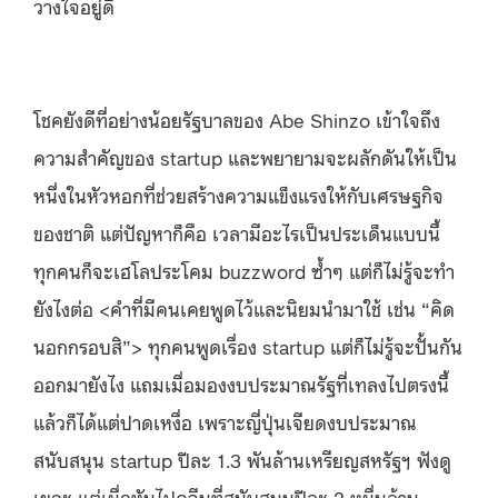
วางใจอยู่ดี
โชคยังดีที่อย่างน้อยรัฐบาลของ Abe Shinzo เข้าใจถึง
ความสำคัญของ startup และพยายามจะผลักดันให้เป็น
หนึ่งในหัวหอกที่ช่วยสร้างความแข็งแรงให้กับเศรษฐกิจ
ของชาติ แต่ปัญหาก็คือ เวลามีอะไรเป็นประเด็นแบบนี้
ทุกคนก็จะเฮโลประโคม buzzword ซ้ำๆ แต่ก็ไม่รู้จะทำ
ยังไงต่อ <คำที่มีคนเคยพูดไว้และนิยมนำมาใช้ เช่น “คิด
นอกกรอบสิ”> ทุกคนพูดเรื่อง startup แต่ก็ไม่รู้จะปั้นกัน
ออกมายังไง แถมเมื่อมองงบประมาณรัฐที่เทลงไปตรงนี้
แล้วก็ได้แต่ปาดเหงื่อ เพราะญี่ปุ่นเจียดงบประมาณ
สนับสนุน startup ปีละ 1.3 พันล้านเหรียญสหรัฐฯ ฟังดู
เยอะ แต่เมื่อหันไปดูจีนที่สนับสนุนปีละ 2 หมื่นล้าน