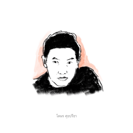
โตมร ศุขปรีชา