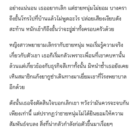
อย่างแน่นอน เธออยากเลิก แต่ชายหนุ่มไม่ยอม บางครา
ถึงขั้นโทรไปที่บ้านแล้วไม่พูดอะไร ปล่อยเสียงเงียบดัง
สะท้าน หนักเข้าก็ถึงขั้นว่าจะขู่ฆ่าทั้งครอบครัวด้วย
หญิงสาวพยายามเลิกรากับชายหนุ่ม พอเริ่มรู้ความจริง
เกี่ยวกับตัวเขา เธอก็เริ่มกลัวเพราะเพื่อนที่เขาคบหานั้น
ล้วนแต่เกี่ยวข้องกับธุรกิจสีเทาทั้งนั้น มิหนำซ้ำเธอยังเคย
เห็นสมาชิกแก๊งยากูซ่าเดินทางมาเยี่ยมเขาที่โรงพยาบาล
อีกด้วย
ดังนั้นเธอจึงตัดสินใจบอกเลิกเขา หวังว่ามันควรจะจบกัน
เพียงเท่านี้ แต่ปรากฏว่าชายหนุ่มไม่ได้ยินยอมให้ความ
สัมพันธ์จบลง สิ่งที่น่ากลัวกำลังก่อตัวขึ้นมาเรื่อยๆ