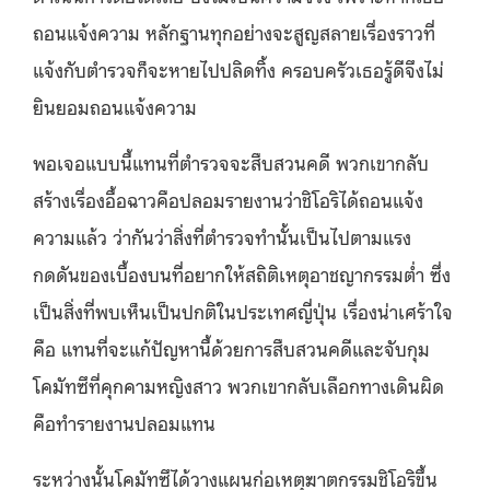
ถอนแจ้งความ หลักฐานทุกอย่างจะสูญสลายเรื่องราวที่
แจ้งกับตำรวจก็จะหายไปปลิดทิ้ง ครอบครัวเธอรู้ดีจึงไม่
ยินยอมถอนแจ้งความ
พอเจอแบบนี้แทนที่ตำรวจจะสืบสวนคดี พวกเขากลับ
สร้างเรื่องอื้อฉาวคือปลอมรายงานว่าชิโอริได้ถอนแจ้ง
ความแล้ว ว่ากันว่าสิ่งที่ตำรวจทำนั้นเป็นไปตามแรง
กดดันของเบื้องบนที่อยากให้สถิติเหตุอาชญากรรมต่ำ ซึ่ง
เป็นสิ่งที่พบเห็นเป็นปกติในประเทศญี่ปุ่น เรื่องน่าเศร้าใจ
คือ แทนที่จะแก้ปัญหานี้ด้วยการสืบสวนคดีและจับกุม
โคมัทซึที่คุกคามหญิงสาว พวกเขากลับเลือกทางเดินผิด
คือทำรายงานปลอมแทน
ระหว่างนั้นโคมัทซึได้วางแผนก่อเหตุฆาตกรรมชิโอริขึ้น