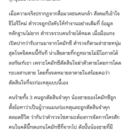
เมื่อความจริงปรากฏจากสื่อมวลชนคนกล้า สังคมก็เข้าใจ
ชิโอริใหม่ ตำรวจถูกบังคับให้ทำงานอย่างเต็มที่ ข้อมูล
หลักฐานไม่ยาก ตำรวจรวบคนร้ายได้หมด เมื่อมือแทง
เปิดปากว่ารับงานมาจากโคมัทซึ ตำรวจก็ตามล่าชายหนุ่ม
สุดโรคจิตคนนี้ทันที น่าเสียดายที่กฎหมายไม่มีโอกาสได้
ลงทัณฑ์เขา เพราะโคมัทซึตัดสินใจฆ่าตัวตายโดยการโดด
ทะเลสาบตาย โดยทิ้งจดหมายลาตายในสร้อยคอว่า
ตัดสินใจที่จะก่อเหตุแบบนี้เอง
คนร้ายทั้ง 3 คนถูกตัดสินจำคุก น้องชายของโคมัทซึถูก
ตั้งข้อหาว่าเป็นผู้วางแผนก่อเหตุและถูกตัดสินจำคุก
ตลอดชีวิต ว่ากันว่าตำรวจไซตามะต้องการจัดการใครสัก
คนในคดีนี้ทดแทนโคมัทซึที่จากไป ดังนั้นน้องชายที่มี