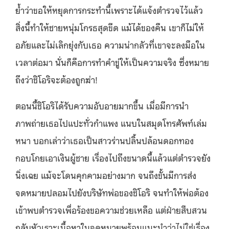
ย้ำว่าขอให้หยุดการกระทำนี้เพราะได้แจ้งตำรวจไว้แล้ว
สิ่งนี้ทำให้ชายหนุ่มโกรธสุดขีด แม้ได้ของคืน เขาก็ไม่ให้
อภัยและไม่เลิกยุ่งกับเธอ ความน่ากลัวที่เขาจะลงมือใน
เวลาต่อมา นั่นก็คือการทำคำขู่ให้เป็นความจริง ซึ่งหมาย
ถึงว่าชิโอริจะต้องถูกฆ่า!
ตอนนี้ชิโอริได้รับความอับอายมากขึ้น เมื่อมีการนำ
ภาพถ่ายเธอไปแปะทั่วกำแพง แนบในสมุดโทรศัพท์เล่ม
หนา บอกเล่าว่าเธอเป็นสาวร่านปลิ้นปล้อนดอกทอง
กอบโกยเอาเงินผู้ชาย เรื่องไปถึงขนาดนี้แล้วแต่ตำรวจยัง
นิ่งเฉย แม้จะโดนคุกคามอย่างมาก จนถึงขั้นมีการส่ง
จดหมายปลอมไปยังบริษัทพ่อของชิโอริ จนทำให้พ่อต้อง
เข้าพบตำรวจเพื่อร้องขอความช่วยเหลือ แต่ฝ่ายสืบสวน
กลับหัวเราะเนื้อหาในจดหมายพร้อมแนะนำว่าไม่ใช่เรื่อง