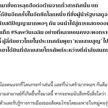
าซึ่งการลุกฮือต่อต้านจากทั่วสารทิศนั้น บท
ยินอีกครั้งในอีกซีกโลกหนึ่ง ที่ซึ่งผู้นำรัฐบาลดูจ
อีโก้กับสติปัญญามากพอๆ กัน จนนำไปสู่การแสดงออ
ชแท็ก #Saveวันเฉลิม อย่างที่หลายคนคงจะพอทร
์
ผู้ลี้ภัยชาวไทยในประเทศกัมพูชา ‘หายสาบสูญ’ ไ
งเขาได้ยินที่ปลายสายโทรศัพท์ระหว่างที่กำลังสนท
ารเมืองคนแรกที่โดนกระทำเช่นนี้ และที่น่าเศร้ามากพอๆ กันคือ
สามานย์ที่เกิดขึ้นทั้งมวลนี้ หากจะพอนับสิ่งหนึ่งสิ่งใดว่า
่นตัวและรับรู้ทางการเมืองของสังคมไทยโดยเฉพาะในหมู่คนรุ