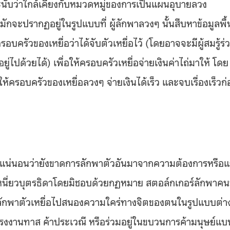
นับว่าใกล้เคียงกับหมวดหมู่ของการเป็นแผนอุบายลวง
จะปรากฏอยู่ในรูปแบบที่ ผู้ลักพาลวงๆ นั้นสืบหาข้อมูลพื้
รัวของเหยื่อว่าได้จับตัวเหยื่อไว้ (โดยอาจจะมีผู้สมรู้ร่
่ไปด้วยได้) เพื่อให้ครอบครัวเหยื่อจ่ายเงินค่าไถ่มาให้ โดย
อให้ครอบครัวของเหยื่อลวงๆ จ่ายเงินได้เร็ว และจบเรื่องเร็วก
 แน่นอนว่ายังขาดการลักพาตัวอันมาจากความต้องการหรือแ
งเหนี่ยวบุตรธิดาโดยมิชอบด้วยกฏหมาย สตอล์กเกอร์ลักพาคนท
ักพาตัวเหยื่อไปสนองความใคร่ทางจิตของตนในรูปแบบต่า
แรงงานทาส ค้าประเวณี หรือร่วมอยู่ในขบวนการค้ามนุษย์แบ