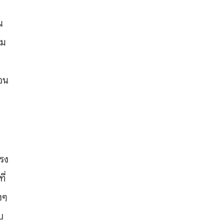
น
วม
่อน
รง
ี่
งๆ
บ