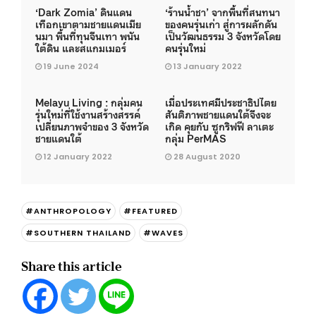
‘Dark Zomia’ ดินแดน
‘ร้านน้ำชา’ จากพื้นที่สนทนา
เทือกเขาตามชายแดนเมีย
ของคนรุ่นเก่า สู่การผลักดัน
นมา พื้นที่ทุนจีนเทา พนัน
เป็นวัฒนธรรม 3 จังหวัดโดย
ใต้ดิน และสแกมเมอร์
คนรุ่นใหม่
19 June 2024
13 January 2022
Melayu Living : กลุ่มคน
เมื่อประเทศมีประชาธิปไตย
รุ่นใหม่ที่ใช้งานสร้างสรรค์
สันติภาพชายแดนใต้จึงจะ
เปลี่ยนภาพจำของ 3 จังหวัด
เกิด คุยกับ ซูกริฟฟี ลาเตะ
ชายแดนใต้
กลุ่ม PerMAS
12 January 2022
28 August 2020
#ANTHROPOLOGY
#FEATURED
#SOUTHERN THAILAND
#WAVES
Share this article