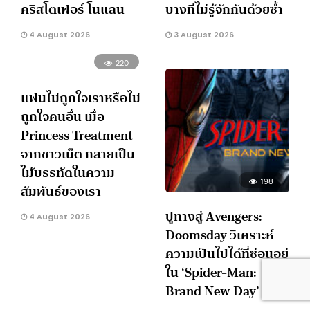
คริสโตเฟอร์ โนแลน
บางทีไม่รู้จักกันด้วยซ้ำ
4 August 2026
3 August 2026
220
แฟนไม่ถูกใจเราหรือไม่
ถูกใจคนอื่น เมื่อ
Princess Treatment
จากชาวเน็ต กลายเป็น
ไม้บรรทัดในความ
198
สัมพันธ์ของเรา
ปูทางสู่ Avengers:
4 August 2026
Doomsday วิเคราะห์
ความเป็นไปได้ที่ซ่อนอยู่
ใน ‘Spider-Man:
Brand New Day’