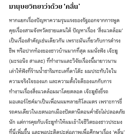
มานุษยวิทยาว่าด้วย
‘
คลื่น
’
หากแยกเรื่องปัญหาความรุนแรงของรัฐออกจากการพูด
คุยเรื่องสามจังหวัดชายแดนใต้ ปัญหาเรื่อง ‘สิ่งแวดล้อม’
เป็นเรื่องสำคัญเช่นเดียวกัน เพราะมันเกี่ยวกับการดำรง
ชีพ หรือปากท้องของชาวบ้านมากที่สุด ผมนั่งฟัง เจ๊ะฆู
(มะรอนิง สาและ) ที่ทำงานและวิจัยเรื่องนี้มายาวนาน
เล่าให้ฟังที่ร้านน้ำชาริมทะเลที่ดาโต๊ะ ผมประทับใจใน
ความจริงใจของแก และความตั้งใจดีของแกกับการ
ทำงานเรื่องสิ่งแวดล้อมมาโดยตลอด เจ๊ะฆูยังขี่รถ
มอเตอร์ไซค์มาเป็นเพื่อนผมหลายกิโลเมตร เพราะการขี่
รถคนเดียวในเขตนอกเมืองปัตตานีตอนค่ำยังไม่ปลอดภัย
นัก แต่การคุยกับเจ๊ะฆูทำให้ผมเข้าใจชีวิตของชาวประมง
ที่นี่เพิ่มขึ้น และพอปะติดปะต่อภาพเพื่อศึกษาเรื่อง ‘คลื่น’