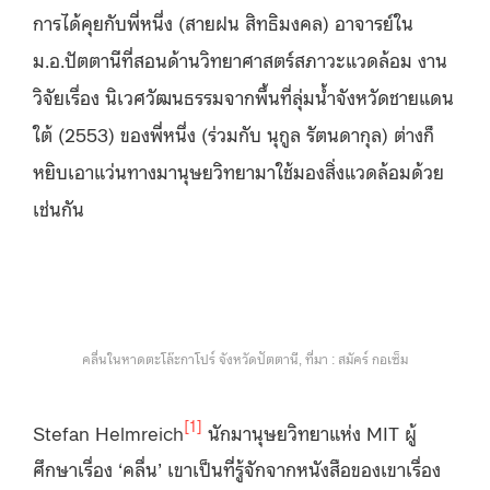
การได้คุยกับพี่หนึ่ง (สายฝน สิทธิมงคล) อาจารย์ใน
ม.อ.ปัตตานีที่สอนด้านวิทยาศาสตร์สภาวะแวดล้อม งาน
วิจัยเรื่อง นิเวศวัฒนธรรมจากพื้นที่ลุ่มน้ำจังหวัดชายแดน
ใต้ (2553) ของพี่หนึ่ง (ร่วมกับ นุกูล รัตนดากุล) ต่างก็
หยิบเอาแว่นทางมานุษยวิทยามาใช้มองสิ่งแวดล้อมด้วย
เช่นกัน
คลื่นในหาดตะโล๊ะกาโปร์ จังหวัดปัตตานี, ที่มา : สมัคร์ กอเซ็ม
[1]
Stefan Helmreich
นักมานุษยวิทยาแห่ง MIT ผู้
ศึกษาเรื่อง ‘คลื่น’ เขาเป็นที่รู้จักจากหนังสือของเขาเรื่อง