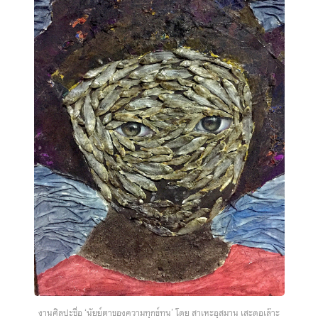
งานศิลปะชื่อ ‘นัยย์ตาของความทุกข์ทน’ โดย สาเหะอุสมาน เสะดอเล๊าะ