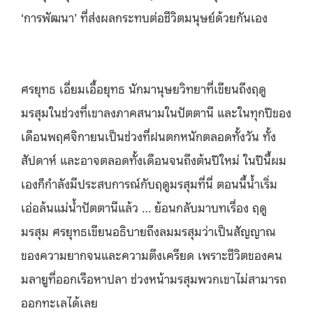
‘การพัฒนา’ ที่ส่งผลกระทบต่อชีวิตมนุษย์ด้วยกันเอง
ศรยุทธ เอี่ยมเอื้อยุทธ นักมานุษยวิทยาที่เขียนถึงฤดู
มรสุมในช่วงที่เขาลงภาคสนามในปัตตานี และในทุกปีของ
เดือนพฤศจิกายนเป็นช่วงที่ฝนตกหนักตลอดทั้งวัน ทั้ง
สัปดาห์ และอาจตลอดทั้งเดือนจนถึงต้นปีใหม่ ในปีนี้ผม
เองก็กำลังมีประสบการณ์กับฤดูมรสุมที่นี่ ตอนนี้น้ำเริ่ม
เอ่อล้นแม่น้ำปัตตานีแล้ว … ย้อนกลับมาบทเรื่อง ฤดู
มรสุม ศรยุทธเขียนอธิบายถึงลมมรสุมว่าเป็นสัญญาณ
ของความยากจนและความตึงเครียด เพราะชีวิตของคน
มลายูที่ออกเรือหาปลา ช่วงหน้ามรสุมพวกเขาไม่สามารถ
ออกทะเลได้เลย