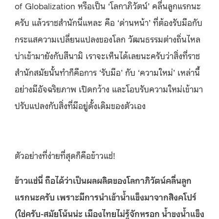
of Globalization หรือเป็น ‘โลกาภิวัตน์’ คลื่นลูกแรกนะ
ครับ แล้วราชสำนักนี่แหละ คือ ‘ด่านหน้า’ ที่ต้องรับมือกับ
กระแสความเปลี่ยนแปลงของโลก วัฒนธรรมต่างถิ่นไหล
บ่าเข้ามายังกับสึนามิ เราจะเห็นได้เลยนะครับว่าสิ่งที่ราช
สำนักสมัยนั้นทำก็คือการ ‘รับมือ’ กับ ‘ความใหม่’ เหล่านี้
อย่างมีอัจฉริยภาพ เปิดกว้าง และโอบรับความใหม่เข้ามา
ปรับแปลงกับสิ่งที่มีอยู่ดั้งเดิมของตัวเอง
ตัวอย่างที่ง่ายที่สุดก็คือข้าวแช่!
ข้าวแช่นี่ ถือได้ว่าเป็นผลผลิตของโลกาภิวัตน์คลื่นลูก
แรกนะครับ เพราะมีการนำเข้าน้ำแข็งมาจากสิงคโปร์
(ใช่ครับ-สมัยโน้นน่ะ เมืองไทยไม่รู้จักหรอก น้ำขงน้ำแข็ง