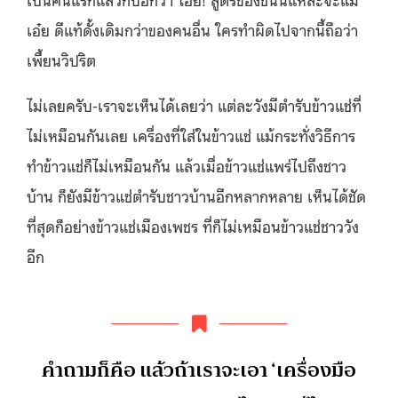
เอ๋ย ดีแท้ด้ังเดิมกว่าของคนอื่น ใครทำผิดไปจากนี้ถือว่า
เพี้ยนวิปริต
ไม่เลยครับ-เราจะเห็นได้เลยว่า แต่ละวังมีตำรับข้าวแช่ที่
ไม่เหมือนกันเลย เครื่องที่ใส่ในข้าวแช่ แม้กระทั่งวิธีการ
ทำข้าวแช่ก็ไม่เหมือนกัน แล้วเมื่อข้าวแช่แพร่ไปถึงชาว
บ้าน ก็ยังมีข้าวแช่ตำรับชาวบ้านอีกหลากหลาย เห็นได้ชัด
ที่สุดก็อย่างข้าวแช่เมืองเพชร ที่ก็ไม่เหมือนข้าวแช่ชาววัง
อีก
คำถามก็คือ แล้วถ้าเราจะเอา ‘เครื่องมือ