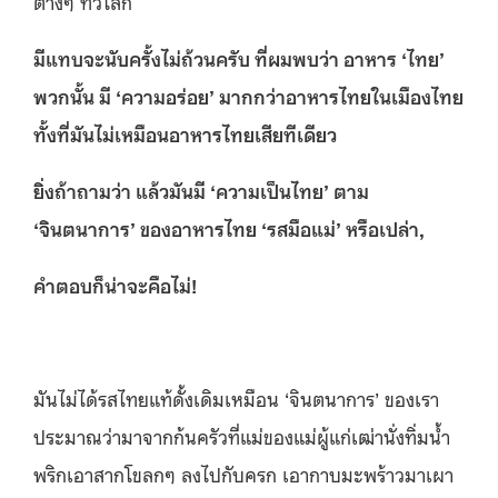
ต่างๆ ทั่วโลก
มีแทบจะนับครั้งไม่ถ้วนครับ ที่ผมพบว่า อาหาร ‘ไทย’
พวกนั้น มี ‘ความอร่อย’ มากกว่าอาหารไทยในเมืองไทย
ทั้งที่มันไม่เหมือนอาหารไทยเสียทีเดียว
ยิ่งถ้าถามว่า แล้วมันมี ‘ความเป็นไทย’ ตาม
‘จินตนาการ’ ของอาหารไทย ‘รสมือแม่’ หรือเปล่า,
คำตอบก็น่าจะคือไม่!
มันไม่ได้รสไทยแท้ดั้งเดิมเหมือน ‘จินตนาการ’ ของเรา
ประมาณว่ามาจากก้นครัวที่แม่ของแม่ผู้แก่เฒ่านั่งทิ่มน้ำ
พริกเอาสากโขลกๆ ลงไปกับครก เอากาบมะพร้าวมาเผา