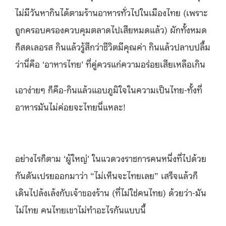
ไม่มีวันหากินได้ตามร้านอาหารทั่วไปในเมืองไทย (เพราะ
ถูกครอบครองควบคุมตลาดไปเสียหมดแล้ว) ผักทั้งหมด
ก็สดเลอรส กินแล้วรู้สึกว่าชีวิตมีคุณค่า กินแล้วปลาบปลื้ม
ว่านี่คือ ‘อาหารไทย’ ที่คู่ควรแก่ความอร่อยเสียเหลือเกิน
เอาง่ายๆ ก็คือ-กินแล้วแอบภูมิใจในความเป็นไทย-ทั้งที่
อาหารมันไม่ค่อยจะไทยนี่แหละ!
อย่างไรก็ตาม ‘ผู้ใหญ่’ ในแวดวงราชการคนหนึ่งที่ไปด้วย
กันดันเปรยออกมาว่า “ไม่เห็นจะไทยเลย” เสร็จแล้วก็
เดินไปล้งเล้งกับเจ้าของร้าน (ที่ไม่ใช่คนไทย) ด้วยว่า-มัน
ไม่ไทย คนไทยเขาไม่ทำอะไรกันแบบนี้