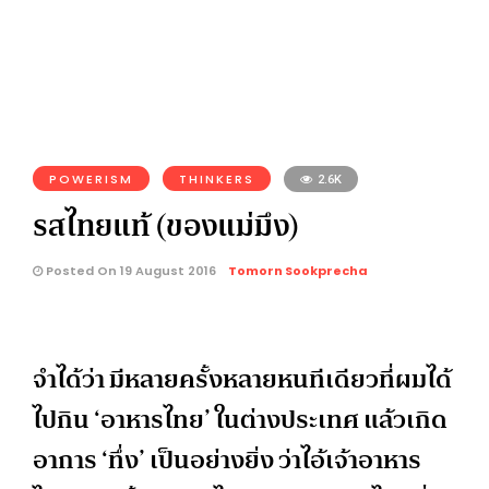
POWERISM
THINKERS
2.6K
รสไทยแท้ (ของแม่มึง)
Posted On 19 August 2016
Tomorn Sookprecha
จำได้ว่า มีหลายครั้งหลายหนทีเดียวที่ผมได้
ไปกิน ‘อาหารไทย’ ในต่างประเทศ แล้วเกิด
อาการ ‘ทึ่ง’ เป็นอย่างยิ่ง ว่าไอ้เจ้าอาหาร