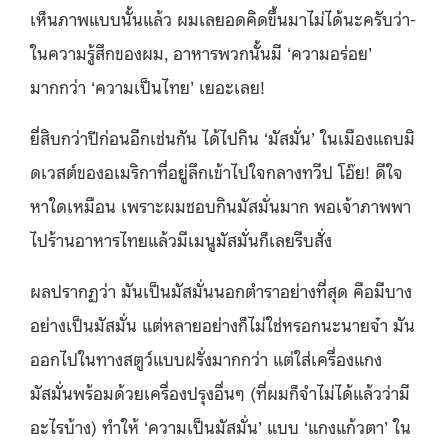
เห็นภาพแบบนั้นแล้ว ผมเลยอดคิดขึ้นมาไม่ได้นะครับว่า-
ในความรู้สึกของผม, อาหารพวกนั้นมี ‘ความอร่อย’
มากกว่า ‘ความเป็นไทย’ เยอะเลย!
ยี่สิบกว่าปีก่อนอีกเช่นกัน ได้ไปกิน ‘มัสมั่น’ ในเมืองแถบมิ
ดเวสต์ของอเมริกาที่อยู่ลึกเข้าไปใจกลางทวีป โอ๊ย! ดีใจ
หาใดเหมือน เพราะผมชอบกินมัสมั่นมาก พอเจ้าภาพพา
ไปร้านอาหารไทยแล้วมีเมนูมัสมั่นก็เลยรีบสั่ง
ผลปรากฏว่า มันเป็นมัสมั่นนอกตำราอย่างที่สุด คือมีบาง
อย่างเป็นมัสมั่น แต่หลายอย่างก็ไม่ใช่หรอกนะนายจ๋า มัน
ออกไปในทางสตูว์แบบฝรั่งมากกว่า แต่ใส่เครื่องแกง
มัสมั่นพร้อมด้วยเครื่องปรุงอื่นๆ (ที่ผมก็จำไม่ได้แล้วว่ามี
อะไรบ้าง) ทำให้ ‘ความเป็นมัสมั่น’ แบบ ‘แกงแก้วตา’ ใน