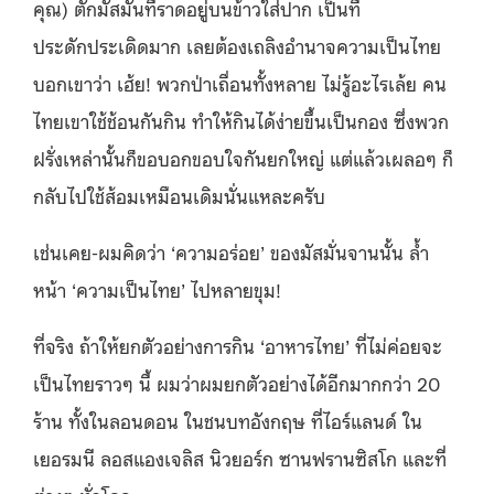
คุณ) ตักมัสมั่นที่ราดอยู่บนข้าวใส่ปาก เป็นที่
ประดักประเดิดมาก เลยต้องเถลิงอำนาจความเป็นไทย
บอกเขาว่า เฮ้ย! พวกป่าเถื่อนทั้งหลาย ไม่รู้อะไรเล้ย คน
ไทยเขาใช้ช้อนกันกิน ทำให้กินได้ง่ายขึ้นเป็นกอง ซึ่งพวก
ฝรั่งเหล่านั้นก็ขอบอกขอบใจกันยกใหญ่ แต่แล้วเผลอๆ ก็
กลับไปใช้ส้อมเหมือนเดิมนั่นแหละครับ
เช่นเคย-ผมคิดว่า ‘ความอร่อย’ ของมัสมั่นจานนั้น ล้ำ
หน้า ‘ความเป็นไทย’ ไปหลายขุม!
ที่จริง ถ้าให้ยกตัวอย่างการกิน ‘อาหารไทย’ ที่ไม่ค่อยจะ
เป็นไทยราวๆ นี้ ผมว่าผมยกตัวอย่างได้อีกมากกว่า 20
ร้าน ทั้งในลอนดอน ในชนบทอังกฤษ ที่ไอร์แลนด์ ใน
เยอรมนี ลอสแองเจลิส นิวยอร์ก ซานฟรานซิสโก และที่