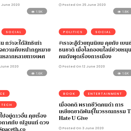
 June 2020
Posted On 25 June 2020
1.9K
1.8K
SOCIAL
POLITICS
SOCIAL
 กว่าจะได้สิทธิเท่า
#เราจะสู้ด้วยทุนนิยม คุยกับ เบนซ
วจความคืบหน้ากฎหมาย
ธนชาติ เมื่อโลกออนไลน์ช่วยหนุ
นหลากหลายทางเพศ
คนดังพูดเรื่องการเมือง
 June 2020
Posted On 12 June 2020
1.6K
1.6K
NCE
BOOK
ENTERTAINMENT
เมื่ออคติ พรากชีวิตคนดำ การ
 TECH
เหยียดชาติพันธุ์ในวรรณกรรม 
ปอยู่ดาวอื่น คุยเรื่อง
Hate U Give
กาศกับ ณัฐนนท์ ดวง
 Spaceth.co
Posted On 3 June 2020