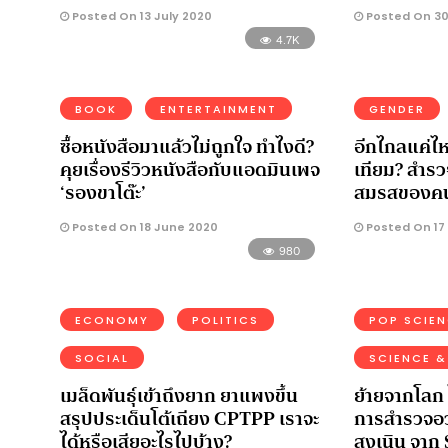
Posted On 13 July 2020
Posted On 30
4.7K
BOOK
ENTERTAINMENT
GENDER
ซื้อหนังสือมาแล้วไม่ถูกใจ ทำไงดี?
อีกไกลแค่ไหน
คุยเรื่องรีวิวหนังสือกับแอดมินเพจ
เทียม? สำร
‘รองขาโต๊ะ’
สมรสของค
Posted On 18 June 2020
Posted On 17
980
ECONOMY
POLITICS
POP SCIE
SOCIAL
SCIENCE &
เมล็ดพันธุ์เข้าถึงยาก ยาแพงขึ้น
ย้ายจากโลก ไ
สรุปประเด็นโต้เถียง CPTPP เราจะ
การสำรวจอว
ได้หรือเสียอะไรไปบ้าง?
สูงเนิน จาก