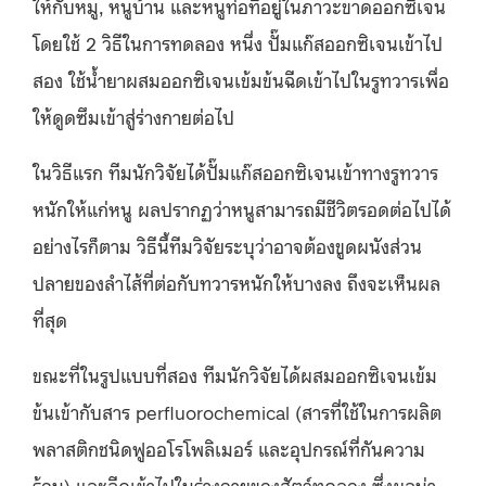
ให้กับหมู, หนูบ้าน และหนูท่อที่อยู่ในภาวะขาดออกซิเจน
โดยใช้ 2 วิธีในการทดลอง หนึ่ง ปั๊มแก๊สออกซิเจนเข้าไป
สอง ใช้น้ำยาผสมออกซิเจนเข้มข้นฉีดเข้าไปในรูทวารเพื่อ
ให้ดูดซึมเข้าสู่ร่างกายต่อไป
ในวิธีแรก ทีมนักวิจัยได้ปั๊มแก๊สออกซิเจนเข้าทางรูทวาร
หนักให้แก่หนู ผลปรากฏว่าหนูสามารถมีชีวิตรอดต่อไปได้
อย่างไรก็ตาม วิธีนี้ทีมวิจัยระบุว่าอาจต้องขูดผนังส่วน
ปลายของลำไส้ที่ต่อกับทวารหนักให้บางลง ถึงจะเห็นผล
ที่สุด
ขณะที่ในรูปแบบที่สอง ทีมนักวิจัยได้ผสมออกซิเจนเข้ม
ข้นเข้ากับสาร perfluorochemical (สารที่ใช้ในการผลิต
พลาสติกชนิดฟูออโรโพลิเมอร์ และอุปกรณ์ที่กันความ
ร้อน) และฉีดเข้าไปในร่างกายของสัตว์ทดลอง ซึ่งผลน่า