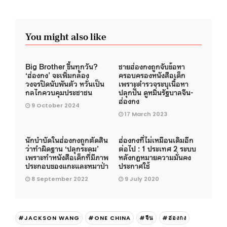
You might also like
Big Brother ขึ้นทุกวัน?
ชายฮ่องกงถูกจับข้อหา
‘ฮ่องกง’ จะเพิ่มกล้อง
ครอบครองหนังสือเด็ก
วงจรปิดนับพันตัว หวั่นเป็น
เพราะตำรวจระบุเนื้อหา
กลไกควบคุมประชาชน
ปลุกปั่น ดูหมิ่นรัฐบาลจีน-
ฮ่องกง
9 October 2024
17 March 2023
นักบำบัดในฮ่องกงถูกตัดสิน
ฮ่องกงที่ไม่เหมือนเดิมอีก
ว่าทำผิดฐาน ‘ปลุกระดม’
ต่อไป : 1 ประเทศ 2 ระบบ
เพราะทำหนังสือเด็กที่มีภาพ
หลังกฎหมายความมั่นคง
ประกอบของแกะและหมาป่า
ประกาศใช้
8 September 2022
9 July 2020
#JACKSON WANG
#ONE CHINA
#จีน
#ฮ่องกง