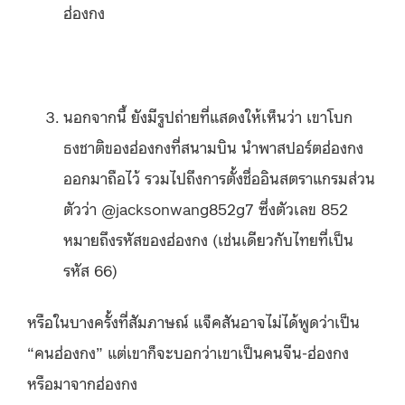
ฮ่องกง
นอกจากนี้ ยังมีรูปถ่ายที่แสดงให้เห็นว่า เขาโบก
ธงชาติของฮ่องกงที่สนามบิน นำพาสปอร์ตฮ่องกง
ออกมาถือไว้ รวมไปถึงการตั้งชื่ออินสตราแกรมส่วน
ตัวว่า @jacksonwang852g7 ซึ่งตัวเลข 852
หมายถึงรหัสของฮ่องกง (เช่นเดียวกับไทยที่เป็น
รหัส 66)
หรือในบางครั้งที่สัมภาษณ์ แจ็คสันอาจไม่ได้พูดว่าเป็น
“คนฮ่องกง” แต่เขาก็จะบอกว่าเขาเป็นคนจีน-ฮ่องกง
หรือมาจากฮ่องกง