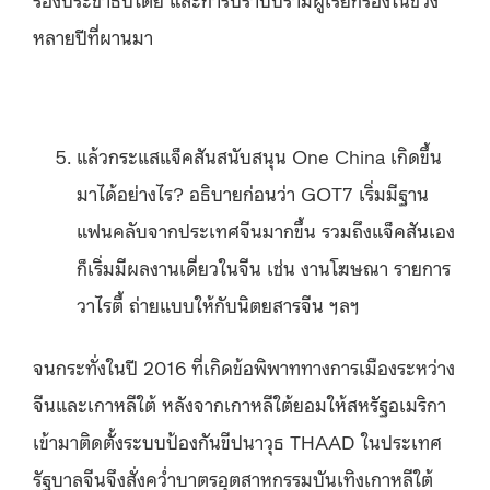
หลายปีที่ผานมา
แล้วกระแสแจ็คสันสนับสนุน One China เกิดขึ้น
มาได้อย่างไร? อธิบายก่อนว่า
GOT7 เริ่มมีฐาน
แฟนคลับจากประเทศจีนมากขึ้น รวมถึงแจ็คสันเอง
ก็เริ่มมีผลงานเดี่ยวในจีน เช่น งานโฆษณา รายการ
วาไรตี้ ถ่ายแบบให้กับนิตยสารจีน ฯลฯ
จนกระทั่งในปี 2016 ที่เกิดข้อพิพาททางการเมืองระหว่าง
จีนและเกาหลี
ใต้
หลังจากเกาหลีใต้ยอมให้สหรัฐอเมริกา
เข้ามาติดตั้งระบบป้องกันขีปนาวุธ THAAD ในประเทศ
รัฐบาลจีนจึงสั่งคว่ำบาตรอุตสาหกรรมบันเทิงเกาหลีใต้