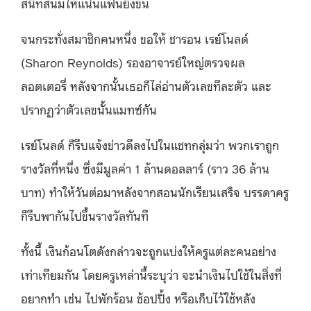
สนิทสนมให้แน่นแฟ้นยิ่งขึ้น
จนกระทั่งสมาชิกคนหนึ่ง ขอให้ ชารอน เรย์โนลด์
(Sharon Reynolds) รองอาจารย์ใหญ่ตรวจผล
ลอตเตอรี่ หลังจากนั้นเธอก็ไล่อ่านตัวเลขทีละตัว และ
ปรากฏว่าตัวเลขนั้นแมทซ์กัน
เรย์โนลด์ ก็รีบแจ้งข่าวดีลงไปในแชทกลุ่มว่า พวกเราถูก
รางวัลที่หนึ่ง ซึ่งมีมูลค่า 1 ล้านดอลลาร์ (ราว 36 ล้าน
บาท) ทำให้วันต่อมาหลังจากสอนนักเรียนเสร็จ บรรดาครู
ก็รีบพากันไปขึ้นรางวัลทันที
ทั้งนี้ เงินก้อนโตดังกล่าวจะถูกแบ่งให้ครูแต่ละคนอย่าง
เท่าเทียมกัน โดยครูเหล่านี้ระบุว่า จะนำเงินไปใช้ในสิ่งที่
อยากทำ เช่น ไปพักร้อน ช้อปปิ้ง หรือเก็บไว้ใช้หลัง