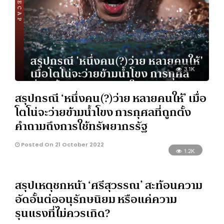
3.1K
สรุปกรณี ‘หนึ่งคน(?)ว่าย หลายคนให้’ เมื่อ
โตโน่จะว่ายข้ามน้ำโขง การกุศลที่ถูกตั้ง
คำถามถึงการใช้ทรัพยากรรัฐ
Posted On 21 October 2022
1.2K
สรุปเหตุชกหน้า ‘ศรีสุวรรณ’ สะท้อนความ
อัดอั้นต่ออนุรักษนิยม หรือแค่ความ
รุนแรงที่ไม่ควรเกิด?