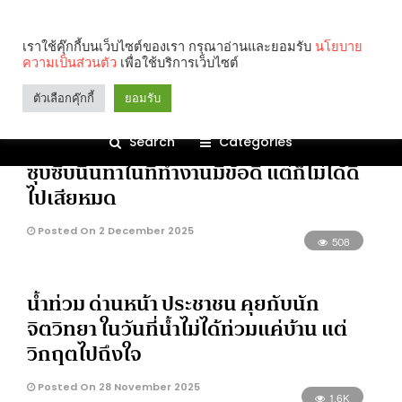
Lifestyle
เราใช้คุ๊กกี้บนเว็บไซต์ของเรา กรุณาอ่านและยอมรับ
นโยบาย
ความเป็นส่วนตัว
เพื่อใช้บริการเว็บไซต์
727
ตัวเลือกคุ๊กกี้
ยอมรับ
‘Grapevine Communication’ เมื่อการ
Search
Categories
ซุบซิบนินทาในที่ทำงานมีข้อดี แต่ก็ไม่ได้ดี
ไปเสียหมด
Posted On 2 December 2025
508
น้ำท่วม ด่านหน้า ประชาชน คุยกับนัก
จิตวิทยา ในวันที่น้ำไม่ได้ท่วมแค่บ้าน แต่
วิกฤตไปถึงใจ
Posted On 28 November 2025
1.6K