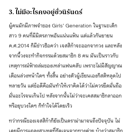
3. ไม่มีอะไรคงอยู่ชั่วนิรันดร์
ผู้คนมักมีภาพจำของ Girls’ Generation ในฐานะเด็ก
สาว 9 คนที่มีมิตรภาพอันแน่นแฟ้น แต่แล้วกันยายน
ค.ศ.2014 ก็มีข่าวช็อคว่า เจสสิก้าจะออกจากวง และหลัง
จากนี้วงจะทำกิจกรรมด้วยสมาชิก 8 คน มันเป็นราวกับ
เหตุการณ์ฟ้าถล่มของเหล่าแฟนคลับ เพราะไม่มีสัญญาณ
เตือนล่วงหน้าใดๆ ทั้งสิ้น อย่างตัวผู้เขียนเองก็สติหลุดไป
หลายวัน แต่ข้อดีคือมันทำให้เราคิดได้ว่าไม่ควรยึดมั่นถือ
มั่นอะไรจนเกินไป หลังจากนั้นไม่ว่าจะเคสสมาชิกลาออก
หรือยุบวงใดๆ ก็ทำใจได้โดยเร็ว
ทว่ากรณีของเจสสิก้าก็ยังเป็นดราม่ามาจนถึงปัจจุบัน ไม่
เคยมีการแถลงสาเหตุที่ชัดเจนจากทางค่าย บ้างว่าสมาชิก