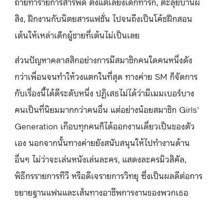
ถ่ายทำรายการสารพัด ตั้งแต่เลี้ยงเด็กทารก, ตะลุยบ้านผี
สิง, ฝึกงานกับนิตยสารแฟชั่น ไปจนถึงเป็นโค้ชฝึกสอน
เต้นให้เหล่าเด็กผู้ชายที่เต้นไม่เป็นเลย
ส่วนปัญหาคลาสสิกอย่างการมีสมาชิกคนใดคนหนึ่งดัง
กว่าเพื่อนจนทำให้วงแตกในที่สุด ทางค่าย SM ก็จัดการ
กับเรื่องนี้ได้ดีระดับหนึ่ง ปฏิเสธไม่ได้ว่ามีเมมเบอร์บาง
คนเป็นที่นิยมมากกว่าคนอื่น แต่อย่างน้อยสมาชิก Girls’
Generation เกือบทุกคนก็ได้ออกงานเดี่ยวเป็นของตัว
เอง นอกจากนั้นทางค่ายยังสนับสนุนให้ไปทำงานด้าน
อื่นๆ ไม่ว่าจะเล่นหนังเล่นละคร, แสดงละครมิวสิคัล,
พิธีกรรายการทีวี หรือดีเจรายการวิทยุ ซึ่งเป็นผลดีต่อการ
ขยายฐานแฟนและเส้นทางอาชีพการงานของพวกเธอ