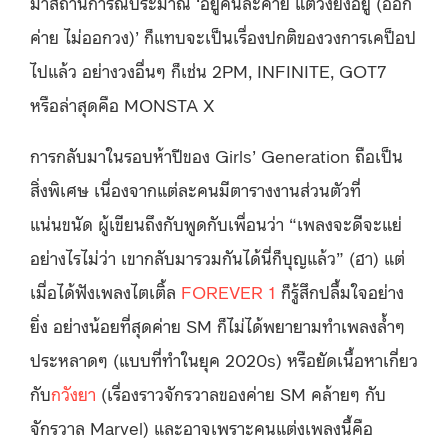
มาสถานการณ์ประมาณ ‘อยู่คนละค่าย แต่วงยังอยู่ (ออก
ค่าย ไม่ออกวง)’ ก็แทบจะเป็นเรื่องปกติของวงการเคป็อป
ไปแล้ว อย่างวงอื่นๆ ก็เช่น 2PM, INFINITE, GOT7
หรือล่าสุดคือ MONSTA X
การกลับมาในรอบห้าปีของ Girls’ Generation ถือเป็น
สิ่งพิเศษ เนื่องจากแต่ละคนมีตารางงานส่วนตัวที่
แน่นขนัด ผู้เขียนถึงกับพูดกับเพื่อนว่า “เพลงจะดีจะแย่
อย่างไรไม่ว่า เขากลับมารวมกันได้นี่ก็บุญแล้ว” (ฮา) แต่
เมื่อได้ฟังเพลงไตเติ้ล
FOREVER 1
ก็รู้สึกปลื้มใจอย่าง
ยิ่ง อย่างน้อยที่สุดค่าย SM ก็ไม่ได้พยายามทำเพลงล้ำๆ
ประหลาดๆ (แบบที่ทำในยุค 2020s) หรือยัดเนื้อหาเกี่ยว
กับ
กวังยา
(เรื่องราวจักรวาลของค่าย SM คล้ายๆ กับ
จักรวาล Marvel) และอาจเพราะคนแต่งเพลงนี้คือ