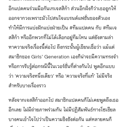
อีกแปดคนร่วมมือกันเทเจสสิก้า ส่วนอีกฝั่งก็ว่าเธอถูกให้
ออกจากวงเพราะมัวไปสนใจแบรนด์แฟชั่นของตัวเอง
ทำให้มีการแบ่งฝักแบ่งฝ่ายเป็น #ทีมแปดคน กับ #ทีมเจ
สสิก้า หรืออีกพวกที่ไม่ได้เลือกอยู่ทีมไหน แต่ยังตามล่า
หาความจริงเรื่องนี้ต่อไป ถึงกระนั้นผู้เขียนเชื่อว่า แม้แต่
สมาชิกของ Girls’ Generation เองก็น่าจะมีความทรงจำ
หรือการรับรู้ต่อกรณีนี้ในเวอร์ชั่นที่ต่างกันไป พูดอีกแบบ
ว่า ‘ความจริงหนึ่งเดียว’ หรือ ‘ความจริงที่แท้’ ไม่มีจริง
สำหรับบางเรื่องราว
หลังจากเจสสิก้าออกไป สมาชิกแปดคนก็ไม่เคยพูดถึงเธอ
อีกเลย ไม่มีถ่ายภาพร่วมกัน ไม่มีปฏิสัมพันธ์ทางโซเชียล
บางคนเข้าใจไปว่าเป็นความชิงชังต่อกัน แต่หลายคนก็