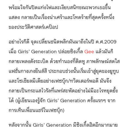
พร้อมใจกันปิดแท่งไฟและเงียบสนิทขณะพวกเธอขึ้น
แสดง กลายเป็นเรื่องน่าเศร้าและโหดร้ายที่สุดครั้งหนึ่ง
ของประวัติศาสตร์เคป๊อป
อย่างไรก็ดี จุดเปลี่ยนชนิดพลิกผันมาถึงในปี ค.ศ.2009
เมื่อ Girls’ Generation ปล่อยซิงเกิ้ล
Gee
แล้วมันก็
กลายเพลงดังระเบิด ด้วยทำนองที่ติดหู ภาพลักษณ์สดใส
แฟชั่นกางเกงยีนส์สี ประกอบช่วงนั้นเริ่มเข้าสู่ยุคของยูทูบ
และโซเชียลมีเดียอย่างเฟซบุ๊ก/ทวิตเตอร์พอดี มันจึง
กลายเป็นกระแสไวรัลที่แพร่สะพัดอย่างไม่มีอะไรหยุดยั้ง
ได้ (ผู้เขียนเองรู้จัก Girls’ Generation ครั้งแรกๆ จาก
การเห็นเพื่อนแชร์ในเฟซบุ๊ก)
หลังจากนั้น Girls’ Generation มีซิงเกิ้ลฮิตอีกมากมาย