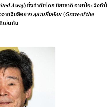
rited Away
) ซึ่งกำกับโดย มิยาซากิ ฮายาโอะ จึงทำใ
องจากจิบลิอย่าง
สุสานหิ่งห้อย
(
Grave of the
ิเช่นกัน