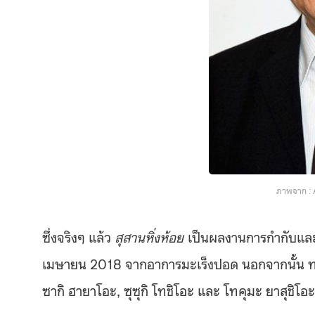
ภาพจาก :
ซึ่งจริงๆ แล้ว
สุสานหิ่งห้อย
เป็นผลงานการกำกับและเข
เมษายน 2018 จากอาการมะเร็งปอด นอกจากนั้น ทาคาฮา
ซากิ ฮายาโอะ, ซุซุกิ โทชิโอะ และ โทคุมะ ยาสุชิโอะ