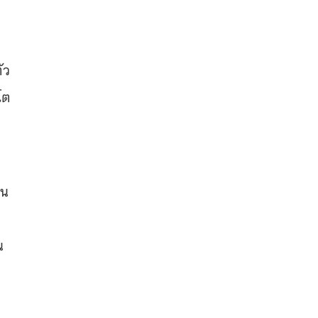
ัว
โต
ใน
น