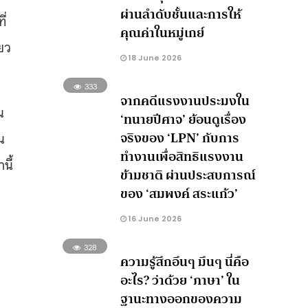
ผ่านลำดับชั้นและการให้
ี่
คุณค่าในหมู่เกย์
ียว
18 June 2026
333
จากคดีแรงงานประมงใน
น
‘ทนายปีศาจ’ ย้อนดูเรื่อง
จริงของ ‘LPN’ กับการ
น
ทำงานเพื่อสิทธิแรงงาน
นี้
ข้ามชาติ ผ่านประสบการณ์
ของ ‘สมพงค์ สระแก้ว’
16 June 2026
328
ความรู้สึกอึนๆ มึนๆ นี่คือ
อะไร? ว่าด้วย ‘ภาษา’ ใน
ฐานะทางออกของความ