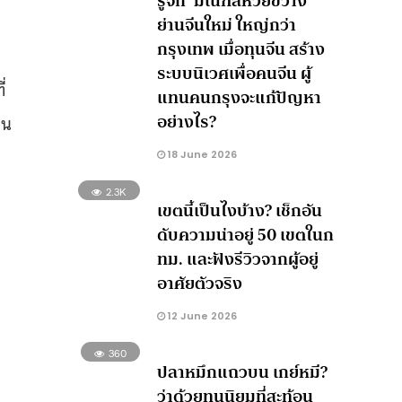
รู้จัก ‘มณฑลห้วยขวาง’
ย่านจีนใหม่ ใหญ่กว่า
กรุงเทพ เมื่อทุนจีน สร้าง
ระบบนิเวศเพื่อคนจีน ผู้
่
แทนคนกรุงจะแก้ปัญหา
อย่างไร?
าน
18 June 2026
2.3K
เขตนี้เป็นไงบ้าง? เช็กอัน
ดับความน่าอยู่ 50 เขตในก
ทม. และฟังรีวิวจากผู้อยู่
อาศัยตัวจริง
12 June 2026
360
ปลาหมึกแถวบน เกย์หมี?
ว่าด้วยทุนนิยมที่สะท้อน