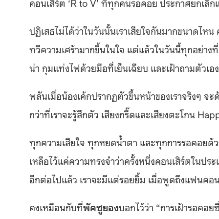
คอนเสิร์ต ‘R to V’ ที่ทุกคนรอคอย ประกาศยกเลิก
ปฏิเสธไม่ได้ว่าในวันนั้นเราเสียใจกันมากขนาดไห
ทวีความเศร้ามากขึ้นในใจ แต่แล้วในวันนี้ทุกอย่างที่เ
น่า กุมแท่งไฟด้วยมือที่เย็นเฉียบ และเฝ้าถามตัวเอง
พลันเมื่อน้องเค้กปรากฏตัวขึ้นหน้าของเราจริงๆ จ
กว่าที่เราจะรู้สึกตัว เสียงกรี๊ดและเสียงตะโกน Ha
ทุกความเสียใจ ทุกหยดน้ำตา และทุกการรอคอยด้
เหลือไว้แค่ความทรงจำว่าครั้งหนึ่งคอนเสิร์ตในประ
อีกต่อไปแล้ว เราจะมีแต่รอยยิ้ม เมื่อพูดถึงแฟนคอน
คงเหมือนกับที่
พัคซูยอง
บอกไว้ว่า “การเฝ้ารอคอยซึ่