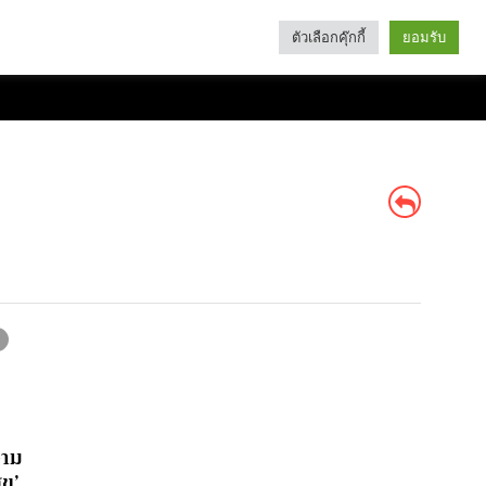
ตัวเลือกคุ๊กกี้
ยอมรับ
Search
Categories
วาม
ุข’