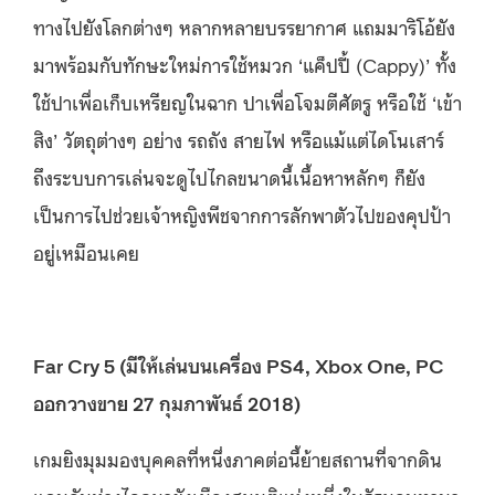
ทางไปยังโลกต่างๆ หลากหลายบรรยากาศ แถมมาริโอ้ยัง
มาพร้อมกับทักษะใหม่การใช้หมวก ‘แค็ปปี้ (Cappy)’ ทั้ง
ใช้ปาเพื่อเก็บเหรียญในฉาก ปาเพื่อโจมตีศัตรู หรือใช้ ‘เข้า
สิง’ วัตถุต่างๆ อย่าง รถถัง สายไฟ หรือแม้แต่ไดโนเสาร์
ถึงระบบการเล่นจะดูไปไกลขนาดนี้เนื้อหาหลักๆ ก็ยัง
เป็นการไปช่วยเจ้าหญิงพีชจากการลักพาตัวไปของคุปป้า
อยู่เหมือนเคย
Far Cry 5 (มีให้เล่นบนเครื่อง PS4, Xbox One, PC
ออกวางขาย 27 กุมภาพันธ์ 2018)
เกมยิงมุมมองบุคคลที่หนึ่งภาคต่อนี้ย้ายสถานที่จากดิน