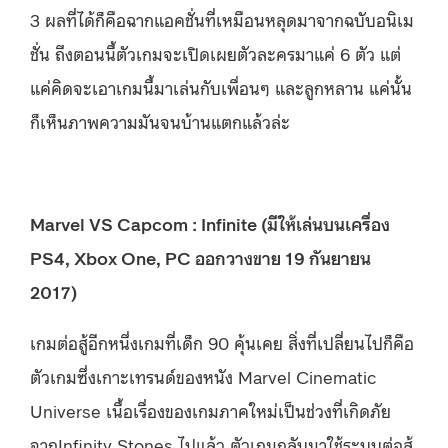
3 ผลที่ได้ก็คือฉากแอคชั่นที่เหมือนหลุดมาจากฉบับอนิเม
ชั่น ถึงตอนนี้ตัวเกมจะเปิดเผยตัวละครมาแค่ 6 ตัว แต่
แค่คิดจะเอาเกมนี้มาเล่นกับเพื่อนๆ และลูกหลาน แค่นั้น
ก็เห็นภาพความมันจนบ้านแตกแล้วล่ะ
Marvel VS Capcom : Infinite (มีให้เล่นบนเครื่อง
PS4, Xbox One, PC ออกวางขาย 19 กันยายน
2017)
เกมต่อสู้อีกหนึ่งเกมที่เด็ก 90 คุ้นเคย สิ่งที่เปลี่ยนไปก็คือ
ตัวเกมซึ่งเกาะเทรนด์ของหนัง Marvel Cinematic
Universe เนื้อเรื่องของเกมภาคใหม่เป็นช่วงที่เกิดภัย
จากInfinity Stones ไปแล้ว ตัวเกมกลับมาใช้ระบบต่อสู้