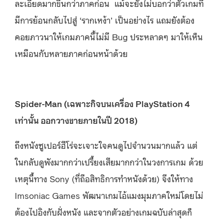
ละเอียดมากขึ้นกว่าภาคก่อน แม้จะยังไม่บอกว่าตัวเกมที่
มีการย้อนกลับไปสู่ ‘รากเหง้า’ เป็นอย่างไร แถมยังต้อง
คอยภาวนาให้เกมภาคนี้ไม่มี Bug ประหลาดๆ มาให้เห็น
เหมือนกับหลายภาคก่อนหน้าด้วย
Spider-Man (เฉพาะกิจบนเครื่อง PlayStation 4
เท่านั้น ออกวางขายภายในปี 2018)
ถึงหนังซูเปอร์ฮีโร่จะเจาะใจคนดูไปจำนวนมากแล้ว แต่
ในกลับดูพังมากกว่าเปรี้ยงเสียมากกว่าในวงการเกม ด้วย
เหตุนี้ทาง Sony (ที่ถือสิทธิการทำหนังด้วย) จึงให้ทาง
Imsoniac Games พัฒนาเกมไอ้แมงมุมภาคใหม่โดยไม่
ต้องไปอิงกับฝั่งหนัง และจากตัวอย่างเกมฉบับล่าสุดก็