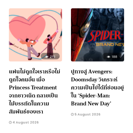
219
188
แฟนไม่ถูกใจเราหรือไม่
ปูทางสู่ Avengers:
ถูกใจคนอื่น เมื่อ
Doomsday วิเคราะห์
Princess Treatment
ความเป็นไปได้ที่ซ่อนอยู่
จากชาวเน็ต กลายเป็น
ใน ‘Spider-Man:
ไม้บรรทัดในความ
Brand New Day’
สัมพันธ์ของเรา
5 August 2026
4 August 2026