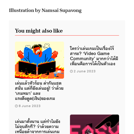
Illustration by Namsai Supavong
You might also like
ใครว่าเล่นเกมเป็นเรื่องไร้
สาระ? ‘Video Game
Community’ มากกว่าได้มี
เพื่อนคือการได้เป็นตัวเอง
2 June 2023
เล่นแล้วหัวร้อน ด่ากันแชต
สนั่น แต่ก็ยังเล่นอยู่! ว่าด้วย
‘เกมหมา’ และ
แรงดึงดูด(เงิน)ของเกม
8 June 2023
เล่นมาตั้งนาน แต่ทำไมยัง
ไม่จบสักที? ว่าด้วยความ
เหนื่อยล้าจากการเล่นเกม