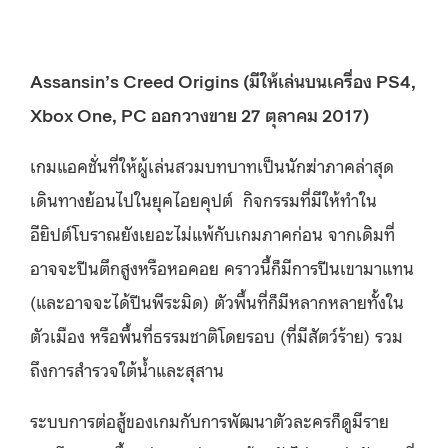
Assansin’s Creed Origins (มีให้เล่นบนเครื่อง PS4,
Xbox One, PC ออกวางขาย 27 ตุลาคม 2017)
เกมแอคชั่นที่ให้ผู้เล่นสวมบทบาทเป็นนักฆ่าภาคล่าสุด
เดินทางย้อนไปในยุคไอยคุปต์ กิจกรรมที่มีให้ทำใน
อียิปต์โบราณยังเยอะไม่แพ้กับเกมภาคก่อน จากเดิมที่
อาจจะปีนตึกสูงหรือหอคอย คราวนี้ก็มีการปีนเขามาแทน
(และอาจจะได้ปีนพีระมิด) ตัวพื้นที่ก็มีหลากหลายทั้งใน
ตัวเมือง หรือพื้นที่ธรรมชาติโดยรอบ (ที่มีสัตว์ร้าย) รวม
ถึงการสำรวจใต้น้ำและสุสาน
ระบบการต่อสู้ของเกมกับการพัฒนาตัวละครก็ดูมีราย