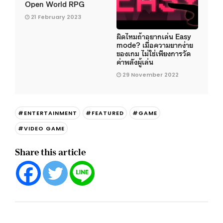
Open World RPG
21 February 2023
ผิดไหมถ้าอยากเล่น Easy
mode? เมื่อความยากง่าย
ของเกม ไม่ใช่เพียงการวัด
ค่าพลังผู้เล่น
29 November 2022
#ENTERTAINMENT
#FEATURED
#GAME
#VIDEO GAME
Share this article