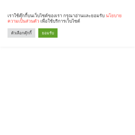
เราใช้คุ๊กกี้บนเว็บไซต์ของเรา กรุณาอ่านและยอมรับ
นโยบาย
ความเป็นส่วนตัว
เพื่อใช้บริการเว็บไซต์
ตัวเลือกคุ๊กกี้
ยอมรับ
Search
Categories
คุณกำลังอ่าน: