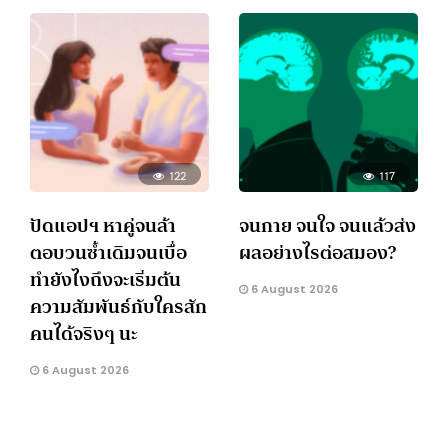
122
117
ปัดแอปฯ หาคู่จนล้า
จนกาย จนใจ จนแล้วส่ง
ตอบวนซ้ำเดิมจนเบื่อ
ผลอย่างไรต่อสมอง?
ทำยังไงถึงจะเริ่มต้น
6 August 2026
ความสัมพันธ์กับใครสัก
คนได้จริงๆ นะ
6 August 2026