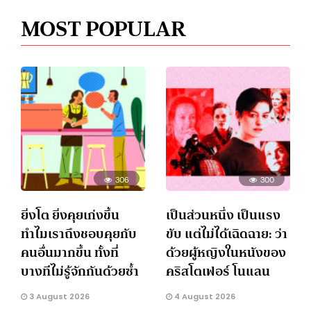
MOST POPULAR
306
300
ยิ่งโต ยิ่งคุยเก่งขึ้น
เป็นส่วนหนึ่ง เป็นแรง
ทำไมเราถึงชอบคุยกับ
ขับ แต่ไม่ได้เฉิดฉาย: ว่า
คนอื่นมากขึ้น ทั้งที่
ด้วยผู้หญิงในหนังของ
บางทีไม่รู้จักกันด้วยซ้ำ
คริสโตเฟอร์ โนแลน
3 August 2026
4 August 2026