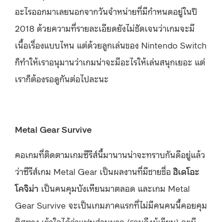
อะไรออกมาเลยนอกจากวันจำหน่ายที่มีกำหนดอยู่ในปี
2018 ด้วยความที่รายละเอียดยังไม่ชัดเจนว่าเกมจะมี
เนื้อเรื่องแบบไหน แต่ด้วยลูกเล่นของ Nintendo Switch
ก็ทำให้เราอนุมานว่าเกมน่าจะมีอะไรให้เล่นสนุกเยอะ แต่
เราก็ต้องรอดูกันต่อไปละนะ
Metal Gear Survive
คอเกมที่ติดตามเกมซีรีส์นี้มานานน่าจะทราบกันดีอยู่แล้ว
ว่าซีรีส์เกม Metal Gear เป็นผลงานที่มีชายชื่อ
ฮิเดโอะ
โคจิม่า
เป็นคนคุมบังเหียนมาตลอด และเกม Metal
Gear Survive จะเป็นเกมภาคแรกที่ไม่มีคนคนนี้คอยคุม
ทิศทาง เข้าใจได้ว่าแฟนส่วนมาก (รวมถึงผู้เขียน) จะมี