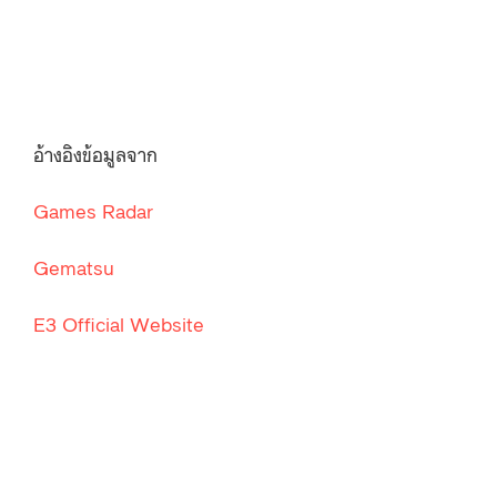
อ้างอิงข้อมูลจาก
Games Radar
Gematsu
E3 Official Website