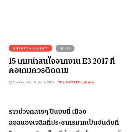
ENTERTAINMENT
467
15 เกมน่าสนใจจากงาน E3 2017 ที่
คอเกมควรติดตาม
Posted On 14 June 2017
The MATTER culture
ราวช่วงกลางๆ ปีแบบนี้ เมือง
ลอสแองเจลิสที่ประชากรมากเป็นอันดับที่