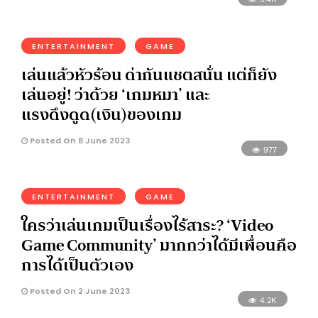
ENTERTAINMENT
GAME
เล่นแล้วหัวร้อน ด่ากันแชตสนั่น แต่ก็ยัง
เล่นอยู่! ว่าด้วย ‘เกมหมา’ และ
แรงดึงดูด(เงิน)ของเกม
Posted On 8 June 2023
977
ENTERTAINMENT
GAME
ใครว่าเล่นเกมเป็นเรื่องไร้สาระ? ‘Video
Game Community’ มากกว่าได้มีเพื่อนคือ
การได้เป็นตัวเอง
Posted On 2 June 2023
4.2K