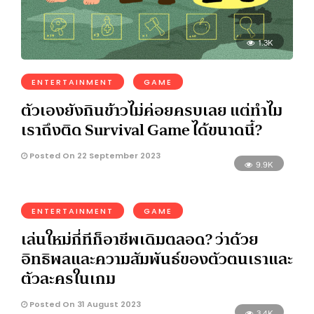
1.3K
ENTERTAINMENT
GAME
ตัวเองยังกินข้าวไม่ค่อยครบเลย แต่ทำไม
เราถึงติด Survival Game ได้ขนาดนี้?
Posted On 22 September 2023
9.9K
ENTERTAINMENT
GAME
เล่นใหม่กี่ทีก็อาชีพเดิมตลอด? ว่าด้วย
อิทธิพลและความสัมพันธ์ของตัวตนเราและ
ตัวละครในเกม
Posted On 31 August 2023
3.4K