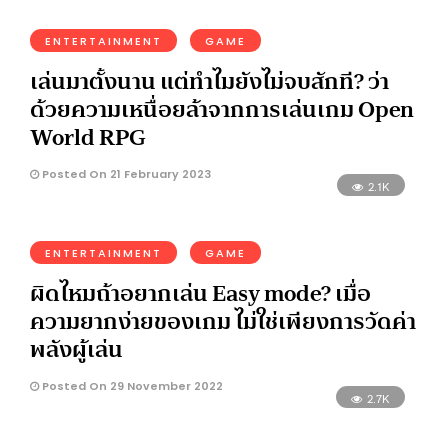
ENTERTAINMENT
GAME
เล่นมาตั้งนาน แต่ทำไมยังไม่จบสักที? ว่า
ด้วยความเหนื่อยล้าจากการเล่นเกม Open
World RPG
Posted On 21 February 2023
2.1K
ENTERTAINMENT
GAME
ผิดไหมถ้าอยากเล่น Easy mode? เมื่อ
ความยากง่ายของเกม ไม่ใช่เพียงการวัดค่า
พลังผู้เล่น
Posted On 29 November 2022
2.7K