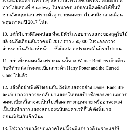
9. และมีแผนการคร่าวๆ แล้วว่าละครเวทีเรื่องนี้จะได้ออกเดิน
ทางไปแสดงที่ Broadway ในอนาคต แต่ตอนนี้คงต้องให้พื้นที่
ชาวอังกฤษก่อน เพราะตั๋วถูกขายหมดยาวไปจนถึงกลางเดือน
พฤษภาคมปี 2017 โน่น
10. แต่ก็มีข่าวดีนิดหน่อย ที่จะมีตั๋วในรอบการแสดงของฤดูใบไม้
ผลิ จนถึงเดือนธันวาคมปี 2017 ราว 250,000 ใบจะออกวาง
จำหน่ายในสัปดาห์หน้า… ซึ่งก็แปลว่าประเทศอื่นก็รอไปก่อน
11. อย่าเพิ่งหมดหวัง เพราะตอนนี้ทาง Warner Brothers เจ้าเดียว
กับที่ทำหนัง ก็จดทะเบียนการค้า Harry Potter and the Cursed
Child ไปแล้ว
12. แล้วก็อย่าเพิ่งดีใจเช่นกัน ถึงนักแสดงอย่าง Daniel Radcliffe
จะเอ่ยปากว่าอาจจะกลับมาแสดงในบทสร้างชื่อของเขา แต่การ
จดทะเบียนนี้อาจจะเป็นไปเพื่อผลทางกฏหมาย หรืออาจจะแค่
เป็นบันทึกการแสดงสดของฉบับละครเวทีก็ได้ ดังนั้น รอ
คอนเฟิร์มกันอีกทีนะ
13. ใช่ว่าการมาถึงของภาคใหม่นี้จะมีแต่ข่าวดี เพราะแฮร์รี่