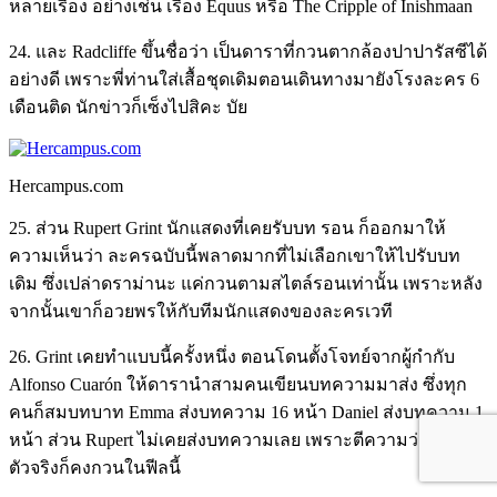
หลายเรื่อง อย่างเช่น เรื่อง Equus หรือ The Cripple of Inishmaan
24. และ Radcliffe ขึ้นชื่อว่า เป็นดาราที่กวนตากล้องปาปารัสซีได้
อย่างดี เพราะพี่ท่านใส่เสื้อชุดเดิมตอนเดินทางมายังโรงละคร 6
เดือนติด นักข่าวก็เซ็งไปสิคะ บัย
Hercampus.com
25. ส่วน Rupert Grint นักแสดงที่เคยรับบท รอน ก็ออกมาให้
ความเห็นว่า ละครฉบับนี้พลาดมากที่ไม่เลือกเขาให้ไปรับบท
เดิม ซึ่งเปล่าดราม่านะ แค่กวนตามสไตล์รอนเท่านั้น เพราะหลัง
จากนั้นเขาก็อวยพรให้กับทีมนักแสดงของละครเวที
26. Grint เคยทำแบบนี้ครั้งหนึ่ง ตอนโดนตั้งโจทย์จากผู้กำกับ
Alfonso Cuarón ให้ดารานำสามคนเขียนบทความมาส่ง ซึ่งทุก
คนก็สมบทบาท Emma ส่งบทความ 16 หน้า Daniel ส่งบทความ 1
หน้า ส่วน Rupert ไม่เคยส่งบทความเลย เพราะตีความว่า รอน
ตัวจริงก็คงกวนในฟีลนี้