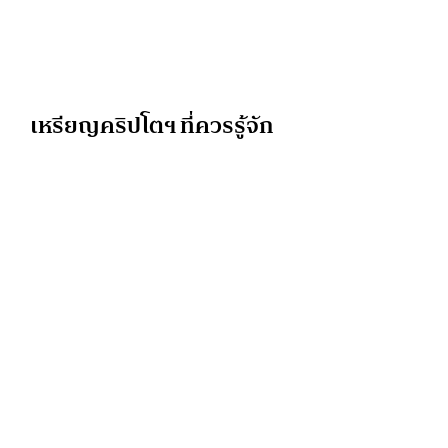
เหรียญคริปโตฯ ที่ควรรู้จัก