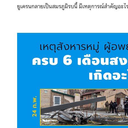
ยูเครนกลายเป็นสมรภูมิรบนี้ มีเหตุการณ์สำคัญอะไรเ