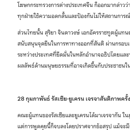
โฆษกกระทรวงการต่างประเทศจีน ก็ออกมากล่าวว่า จ
ทุกฝ่ายใช้ความอดกลั้นและป้องกันไม่ให้สถานการณ
ส่วนไทยนั้น สุริยา จินดาวงษ์ เอกอัครราชทูตผู
สนับสนุนจุดยืนในการหาทางออกที่สันติ ผ่านกรอ
ระหว่างประเทศที่ยึดมั่นในหลักอำนาจอธิปไตยแล
ผลลัพธ์ด้านมนุษยธรรมที่อาจเกิดขึ้นกับประชาชนในพ
28 กุมภาพันธ์
รัสเซีย
-ยูเครน เจรจาสันติภาพครั
คณะผู้แทนของรัสเซียและยูเครนได้มาเจรจากัน ใ
แต่การพูดคุยนี้ก็จบลงโดยปราศจากข้อสรุป แม้จะมี