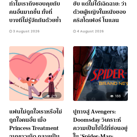
ทำไมเราถึงชอบคุยกับ
ขับ แต่ไม่ได้เฉิดฉาย: ว่า
คนอื่นมากขึ้น ทั้งที่
ด้วยผู้หญิงในหนังของ
บางทีไม่รู้จักกันด้วยซ้ำ
คริสโตเฟอร์ โนแลน
3 August 2026
4 August 2026
219
188
แฟนไม่ถูกใจเราหรือไม่
ปูทางสู่ Avengers:
ถูกใจคนอื่น เมื่อ
Doomsday วิเคราะห์
Princess Treatment
ความเป็นไปได้ที่ซ่อนอยู่
จากชาวเน็ต กลายเป็น
ใน ‘Spider-Man: