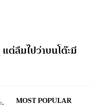
 แต่ลืมไปว่าบนโต๊ะมี
MOST POPULAR
งไง