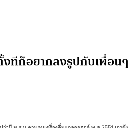
ั้งทีก็อยากลงรูปกับเพื่อนๆ
ปว่ามี
พ
.
ร
.
บ
.
ควบคุมเครื่องดื่มแอลกอฮอล์
พ
.
ศ
.2551
เอายั