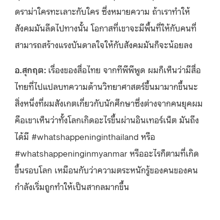
ดราม่าใครทะเลาะกับใคร ซึ่งหมายความ ถ้าเราทำให้
สังคมมันลีดไปทางนั้น โอกาสที่เขาจะมีพื้นที่ให้กับคนที่
สามารถสร้างแรงบันดาลใจให้กับสังคมมันก็จะน้อยลง
อ.สุกฤต:
เรื่องของสื่อไทย จากทีพีพีพูด ผมก็เห็นว่ามีสื่อ
ไทยที่ไปแปลบทความด้านวิทยาศาสตร์ขึ้นมามากขึ้นนะ
สิ่งหนึ่งที่ผมสังเกตเกี่ยวกับนักศึกษาซึ่งต่างจากคนยุคผม
คือเขาเห็นว่าทั้งโลกเกิดอะไรขึ้นผ่านอินเทอร์เน็ต มันถึง
ได้มี #whatshappeninginthailand หรือ
#whatshappeninginmyanmar หรืออะไรก็ตามที่เกิด
ขึ้นรอบโลก เหมือนกับว่าความตระหนักรู้ของคนของคน
กำลังเริ่มถูกทำให้เป็นสากลมากขึ้น