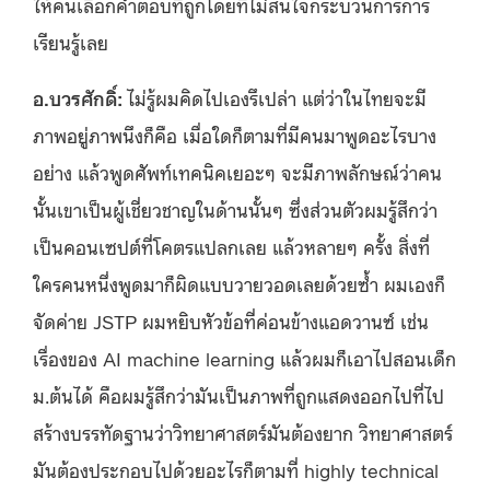
ให้คนเลือกคำตอบที่ถูกโดยที่ไม่สนใจกระบวนการการ
เรียนรู้เลย
อ.บวรศักดิ์:
ไม่รู้ผมคิดไปเองรึเปล่า แต่ว่าในไทยจะมี
ภาพอยู่ภาพนึงก็คือ เมื่อใดก็ตามที่มีคนมาพูดอะไรบาง
อย่าง แล้วพูดศัพท์เทคนิคเยอะๆ จะมีภาพลักษณ์ว่าคน
นั้นเขาเป็นผู้เชี่ยวชาญในด้านนั้นๆ ซึ่งส่วนตัวผมรู้สึกว่า
เป็นคอนเซปต์ที่โคตรแปลกเลย แล้วหลายๆ ครั้ง สิ่งที่
ใครคนหนึ่งพูดมาก็ผิดแบบวายวอดเลยด้วยซ้ำ ผมเองก็
จัดค่าย JSTP ผมหยิบหัวข้อที่ค่อนข้างแอดวานซ์ เช่น
เรื่องของ AI machine learning แล้วผมก็เอาไปสอนเด็ก
ม.ต้นได้ คือผมรู้สึกว่ามันเป็นภาพที่ถูกแสดงออกไปที่ไป
สร้างบรรทัดฐานว่าวิทยาศาสตร์มันต้องยาก วิทยาศาสตร์
มันต้องประกอบไปด้วยอะไรก็ตามที่ highly technical