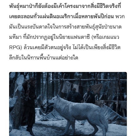
พันธุ์หมาป่าก็ยังต้องมีเค้าโครงมาจากสิ่งมีชีวิตจริงที่
เคยตะลอนทั่วแผ่นดินอเมริกาเมื่อหลายพันปีก่อน
พวก
มันเป็นแรงบันดาลใจในการสร้างสายพันธุ์สุนัขป่าขนาด
มหึมา ที่มักปรากฏอยู่ในนิยายแฟนตาซี (หรือเกมแนว
RPG) ล้วนเคยมีตัวตนอยู่จริง ไม่ได้เป็นเพียงสิ่งมีชีวิต
ลึกลับในนิทานพื้นบ้านแต่อย่างใด