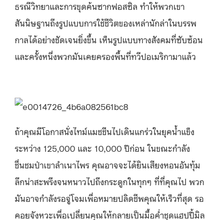
ธรณีวิทยาและการขุดค้นซากฟอสซิล ทำให้พวกเขา
สันนิษฐานถึงรูปแบบการใช้ชีวิตของเหล่านักล่าในบรรพ
กาลได้อย่างชัดเจนยิ่งขึ้น เห็นรูปแบบทางสังคมที่ซับซ้อน
และครั้งหนึ่งพวกมันเคยครองพื้นที่ทวีปอเมริกามาแล้ว
ถ้าคุณมีโอกาสนั่งไทม์แมชชีนไปเดินแกร่วในยุคน้ำแข็ง
ระหว่าง 125,000 และ 10,000 ปีก่อน ในขณะกำลัง
ชื่นชมป่าเขาลำเนาไพร คุณอาจจะได้ยินเสียงหอนอันทุ้ม
ลึกน่าสะพรึงจนหนาวไปถึงกระดูกในทุกๆ ที่ที่คุณไป พวก
มันอาจกำลังรอจู่โจมเพื่อหมายปลิดชีพคุณให้เร็วที่สุด รอ
คอยจังหวะเพื่อเปลี่ยนคุณให้กลายเป็นมื้อค่ำชุดแฮปปี้มิล