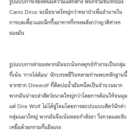
รูปแบบการเรียงฟันมีความแตกต่าง ฟันกรามซี่แรกของ
Canis Dirus จะมีขนาดใหญ่กว่าหมาป่าเพื่ออำนาจใน
การบดเคี้ยวและฉีกทึ้งอาหารที่ทรงพลังกว่าญาติห่างๆ
ของมัน
รูปแบบการล่าของพวกมันจะเน้นกลยุทธ์ทำงานเป็นกลุ่ม
ที่เน้น ‘การไล่ต้อน’ นักบรรพชีวินหลายท่านพบหลักฐานนี้
จากซาก Direwolf ที่ติดบ่อน้ำมันหนืดเป็นจำนวนมาก
พวกมันน่าจะล่าสัตว์ขนาดใหญ่กว่าโดยการต้อนให้จนมุม
แต่ Dire Wolf ไม่ได้จู่โจมโดยการตะปบแบบสัตว์นักล่า
กลุ่มแมวใหญ่ พวกมันจึงเน้นพละกำลังขา วิ่งกวดและงับ
เหยื่อด้วยกรามที่แข็งแรง