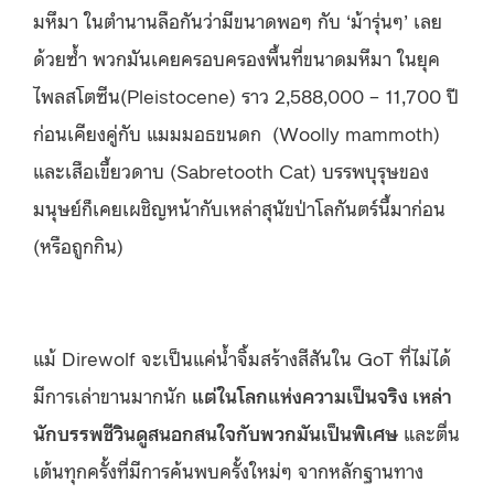
มหึมา ในตำนานลือกันว่ามีขนาดพอๆ กับ ‘ม้ารุ่นๆ’ เลย
ด้วยซ้ำ พวกมันเคยครอบครองพื้นที่ขนาดมหึมา ในยุค
ไพลสโตซีน(Pleistocene) ราว 2,588,000 – 11,700 ปี
ก่อนเคียงคู่กับ แมมมอธขนดก (Woolly mammoth)
และเสือเขี้ยวดาบ (Sabretooth Cat) บรรพบุรุษของ
มนุษย์ก็เคยเผชิญหน้ากับเหล่าสุนัขป่าโลกันตร์นี้มาก่อน
(หรือถูกกิน)
แม้ Direwolf จะเป็นแค่น้ำจิ้มสร้างสีสันใน GoT ที่ไม่ได้
มีการเล่าขานมากนัก
แต่ในโลกแห่งความเป็นจริง เหล่า
นักบรรพชีวินดูสนอกสนใจกับพวกมันเป็นพิเศษ
และตื่น
เต้นทุกครั้งที่มีการค้นพบครั้งใหม่ๆ จากหลักฐานทาง