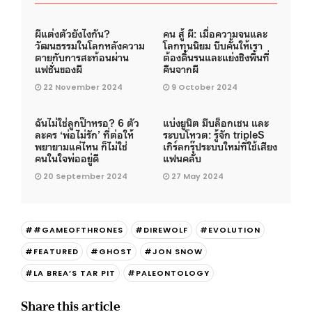
ผีแต่งตัวยังไงกัน?
คน สู้ ผี: เมื่อความจนและ
วัฒนธรรมในโลกหลังความ
โลกทุนนิยม บีบคั้นให้เรา
ตายกับการสะท้อนผ่าน
ต้องดิ้นรนและแย่งชิงพื้นที่
แฟชั่นของผี
คืนจากผี
22 November 2024
9 October 2024
ฉันไม่ใช่ลูกป๊าหรอ? 6 ตัว
แบ่งยูนิต มีบล็อกเชน และ
ละคร ‘พ่อไม่รัก’ ที่ต่อให้
ระบบโหวต: รู้จัก tripleS
พยายามแค่ไหน ก็ไม่ใช่
เกิร์ลกรุ๊ประบบใหม่ที่ใช้เสียง
คนในใจพ่ออยู่ดี
แฟนคลับ
20 September 2024
27 May 2024
##GAMEOFTHRONES
#DIREWOLF
#EVOLUTION
#FEATURED
#GHOST
#JON SNOW
#LA BREA’S TAR PIT
#PALEONTOLOGY
Share this article