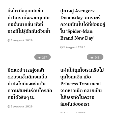
ยิ่งโต ยิ่งคุยเก่งขึ้น
ปูทางสู่ Avengers:
ทำไมเราถึงชอบคุยกับ
Doomsday วิเคราะห์
คนอื่นมากขึ้น ทั้งที่
ความเป็นไปได้ที่ซ่อนอยู่
บางทีไม่รู้จักกันด้วยซ้ำ
ใน ‘Spider-Man:
Brand New Day’
3 August 2026
5 August 2026
267
248
ปัดแอปฯ หาคู่จนล้า
แฟนไม่ถูกใจเราหรือไม่
ตอบวนซ้ำเดิมจนเบื่อ
ถูกใจคนอื่น เมื่อ
ทำยังไงถึงจะเริ่มต้น
Princess Treatment
ความสัมพันธ์กับใครสัก
จากชาวเน็ต กลายเป็น
คนได้จริงๆ นะ
ไม้บรรทัดในความ
สัมพันธ์ของเรา
6 August 2026