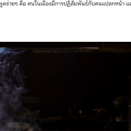
พูดง่ายๆ คือ คนในเมืองมีการปฏิสัมพันธ์กับคนแปลกหน้า แ