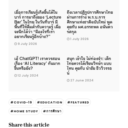
เมื่อการเรียนรู้เกิดขึ้นได้ใน
ถึงเวลาปฏิรูปการศึกษาไทย
บาร์ การมาถึงของ ‘Lecture
ผ่านการร่าง พ.ร.บ.การ
Bar’ ในไทย ในวันที่บาร์ มี
ศึกษาแห่งชาติฉบับใหม่ พูด
พื้นที่ให้ดื่มด่ำกับความรู้ เผื่อ
คุยกับ ผศ.อรรถพล อนันตว
จะนึกได้ว่า “มีอะไรที่เรา
รสกุล
อยากเรียนรู้อีกบ้าง?”
1 July 2026
9 July 2026
เฮ้ ChatGPT! เราควรสอน
สนุก เข้าใจ ไม่ท่องจำ: เด็ก
เรื่อง ‘AI Literacy’ กันมาก
ไทยควรได้เรียนวิทย์ฯ แบบ
ขึ้นหรือยัง?
ไหน คุยกับ นำชัย ชีววิวรรธ
น์
12 July 2024
27 June 2024
#COVID-19
#EDUCATION
#FEATURED
#HOME STUDY
#การศึกษา
Share this article