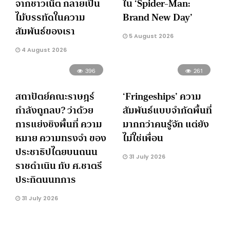
จากชาวเน็ต กลายเป็น
ใน ‘Spider-Man:
ไม้บรรทัดในความ
Brand New Day’
สัมพันธ์ของเรา
5 August 2026
4 August 2026
396
261
สถาปัตย์คณะราษฎร์
‘Fringeships’ ความ
กำลังถูกลบ? ว่าด้วย
สัมพันธ์แบบจำกัดพื้นที่
การแย่งชิงพื้นที่ ความ
มากกว่าคนรู้จัก แต่ยัง
หมาย ความทรงจำ ของ
ไม่ใช่เพื่อน
ประชาธิปไตยบนถนน
31 July 2026
ราชดำเนิน กับ ศ.ชาตรี
ประกิตนนทการ
31 July 2026