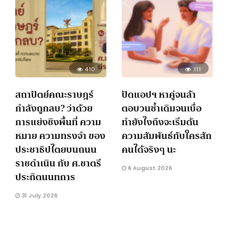
410
111
สถาปัตย์คณะราษฎร์
ปัดแอปฯ หาคู่จนล้า
กำลังถูกลบ? ว่าด้วย
ตอบวนซ้ำเดิมจนเบื่อ
การแย่งชิงพื้นที่ ความ
ทำยังไงถึงจะเริ่มต้น
หมาย ความทรงจำ ของ
ความสัมพันธ์กับใครสัก
ประชาธิปไตยบนถนน
คนได้จริงๆ นะ
ราชดำเนิน กับ ศ.ชาตรี
6 August 2026
ประกิตนนทการ
31 July 2026