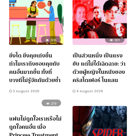
306
301
ยิ่งโต ยิ่งคุยเก่งขึ้น
เป็นส่วนหนึ่ง เป็นแรง
ทำไมเราถึงชอบคุยกับ
ขับ แต่ไม่ได้เฉิดฉาย: ว่า
คนอื่นมากขึ้น ทั้งที่
ด้วยผู้หญิงในหนังของ
บางทีไม่รู้จักกันด้วยซ้ำ
คริสโตเฟอร์ โนแลน
3 August 2026
4 August 2026
219
แฟนไม่ถูกใจเราหรือไม่
ถูกใจคนอื่น เมื่อ
Princess Treatment