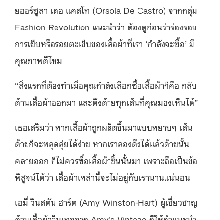
ยออร์ซูลา เดอ แคสโท (Orsola De Castro) จากกลุ่ม
Fashion Revolution แนะนำว่า ต้องดูก่อนว่าร่องรอย
การเย็บหรือรอยตะเข็บของเสื้อผ้าที่เรา ‘กำลังจะซื้อ’ มี
คุณภาพดีไหม
“สิ่งแรกที่ต้องทำเมื่อคุณกำลังเลือกซื้อเสื้อผ้าก็คือ กลับ
ด้านเสื้อผ้าออกมา และดึงด้ายทุกเส้นที่คุณมองเห็นได้”
เธอเสริมว่า หากเสื้อผ้าถูกผลิตขึ้นมาแบบหยาบๆ เส้น
ด้ายก็จะหลุดลุ่ยได้ง่าย หากเราลองดึงได้แล้วด้ายนั้น
คลายออก ก็ไม่ควรซื้อเสื้อผ้าชิ้นนั้นมา เพราะถือเป็นข้อ
พิสูจน์ได้ว่า เสื้อผ้าเหล่านี้จะไม่อยู่กับเรานานแน่นอน
เอมี่ วินสตัน ฮาร์ต (Amy Winston-Hart) ผู้เชี่ยวชาญ
ด้านเสื้อผ้าวินเทจจาก Amy’s Vintage ก็ให้คำแนะนำ