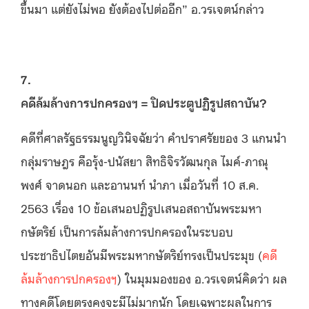
ขึ้นมา แต่ยังไม่พอ ยังต้องไปต่ออีก” อ.วรเจตน์กล่าว
7.
คดีล้มล้างการปกครองฯ = ปิดประตูปฏิรูปสถาบัน?
คดีที่ศาลรัฐธรรมนูญวินิจฉัยว่า คำปราศรัยของ 3 แกนนำ
กลุ่มราษฎร คือรุ้ง-ปนัสยา สิทธิจิรวัฒนกุล ไมค์-ภาณุ
พงศ์ จาดนอก และอานนท์ นำภา เมื่อวันที่ 10 ส.ค.
2563 เรื่อง 10 ข้อเสนอปฏิรูปเสนอสถาบันพระมหา
กษัตริย์ เป็นการล้มล้างการปกครองในระบอบ
ประชาธิปไตยอันมีพระมหากษัตริย์ทรงเป็นประมุข (
คดี
ล้มล้างการปกครองฯ
) ในมุมมองของ อ.วรเจตน์คิดว่า ผล
ทางคดีโดยตรงคงจะมีไม่มากนัก โดยเฉพาะผลในการ