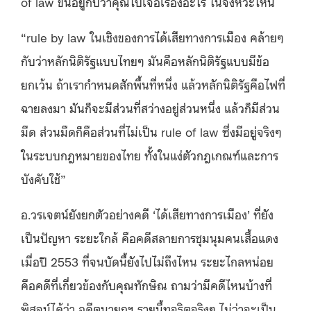
of law ขึ้นอยู่กับว่าคุณไปเจอเรื่องอะไร ในจังหวะไหน
“rule by law ในเชิงของการได้เสียทางการเมือง คล้ายๆ
กับว่าหลักนิติรัฐแบบไทยๆ มันคือหลักนิติรัฐแบบมีข้อ
ยกเว้น ถ้าเรากำหนดสักพื้นที่หนึ่ง แล้วหลักนิติรัฐคือไฟที่
ฉายลงมา มันก็จะมีส่วนที่สว่างอยู่ส่วนหนึ่ง แล้วก็มีส่วน
มืด ส่วนมืดก็คือส่วนที่ไม่เป็น rule of law ซึ่งมีอยู่จริงๆ
ในระบบกฎหมายของไทย ทั้งในแง่ตัวกฎเกณฑ์และการ
บังคับใช้”
อ.วรเจตน์ยังยกตัวอย่างคดี ‘ได้เสียทางการเมือง’ ที่ยัง
เป็นปัญหา ระยะใกล้ คือคดีสลายการชุมนุมคนเสื้อแดง
เมื่อปี 2553 ที่จนบัดนี้ยังไปไม่ถึงไหน ระยะไกลหน่อย
คือคดีที่เกี่ยวข้องกับคุณทักษิณ ถามว่ามีคดีไหนบ้างที่
พิสูจน์ได้ว่า อดีตนายกฯ รายนี้ทุจริตจริงๆ ไม่ว่าจะเป็น