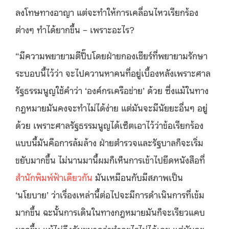
ลงโทษทางอาญา แต่จะทำให้การเคลื่อนไหวเรียกร้อง
ต่างๆ ทำได้ยากขึ้น – เพราะอะไร?
“มีความพยายามตีปี๊บโดยฝ่ายกองเชียร์ที่พยายามรักษา
ระบอบนี้ไว้ว่า จะไปควานหาคนที่อยู่เบื้องหลังเพราะศาล
รัฐธรรมนูญใช้คำว่า ‘องค์กรเครือข่าย’ ด้วย ซึ่งแม้ในทาง
กฎหมายมันคงจะทำไม่ได้ง่าย แต่มันจะมีนัยยะอื่นๆ อยู่
ด้วย เพราะศาลรัฐธรรมนูญได้เซ็ตเอาไว้ว่าข้อเรียกร้อง
แบบนี้มันคือการล้มล้าง ฝ่ายตำรวจและรัฐบาลก็จะเริ่ม
ขยับมากขึ้น ไม่นานมานี้ผมก็เห็นการเข้าไปยึดหนังสือที่
สำนักพิมพ์ฟ้าเดียวกัน
มันเหมือนกับมีสภาพเป็น
‘นโยบาย’ ว่าเรื่องเหล่านี้ต่อไปจะมีการดำเนินการที่เข้ม
มากขึ้น ฉะนั้นการเดินในทางกฎหมายมันก็จะเรียวแคบ
มากขึ้น แม้ไม่ถึงกับขนาดว่าทำอะไรไม่ได้เลย แต่มันจะ