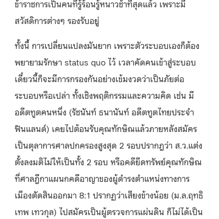
ข้าราชการเป็นคนที่รู้ร้อนรู้หนาวช้าที่สุดแล้ว เพราะมี
สวัสดิการต่างๆ รองรับอยู่
ทั้งนี้ การเปลี่ยนแปลงมันยาก เพราะตัวระบอบเองก็ต้อง
พยายามรักษา status quo ไว้ เวลาคัดคนเข้าสู่ระบอบ
เดี๋ยวนี้ก็จะมีการกรองกันอย่างเข้มงวดว่าเป็นภัยต่อ
ระบอบหรือเปล่า ทั้งเชิงพฤติกรรมและความคิด เช่น มี
อดีตทูตคนหนึ่ง (รัชนันท์ ธนานันท์ อดีตทูตไทยประจำ
ฟินแลนด์) เคยไปต้อนรับคุณทักษิณแล้วภายหลังสมัคร
เป็นตุลาการศาลปกครองสูงสุด 2 รอบปรากฎว่า ส.ว.แต่ง
ตั้งลงมติไม่ให้เป็นทั้ง 2 รอบ หรือคดียึดทรัพย์คุณทักษิณ
ที่ศาลฎีกาแผนกคดีอาญาของผู้ดำรงตำแหน่งทางการ
เมืองตัดสินออกมา 8:1 ปรากฏว่าเสียงข้างน้อย (ม.ล.ฤทธิ
เทพ เทวกุล) ไปสมัครเป็นผู้ตรวจการแผ่นดิน ก็ไม่ได้เป็น