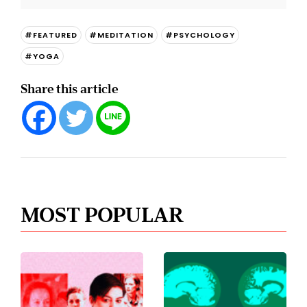
#FEATURED
#MEDITATION
#PSYCHOLOGY
#YOGA
Share this article
MOST POPULAR