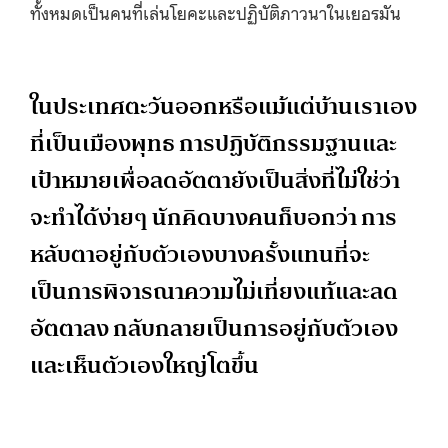
ทั้งหมดเป็นคนที่เล่นโยคะและปฏิบัติภาวนาในเยอรมัน
ในประเทศตะวันออกหรือแม้แต่บ้านเราเอง
ที่เป็นเมืองพุทธ การปฏิบัติกรรมฐานและ
เป้าหมายเพื่อลดอัตตายังเป็นสิ่งที่ไม่ใช่ว่า
จะทำได้ง่ายๆ นักคิดบางคนก็บอกว่า การ
หลับตาอยู่กับตัวเองบางครั้งแทนที่จะ
เป็นการพิจารณาความไม่เที่ยงแท้และลด
อัตตาลง กลับกลายเป็นการอยู่กับตัวเอง
และเห็นตัวเองใหญ่โตขึ้น