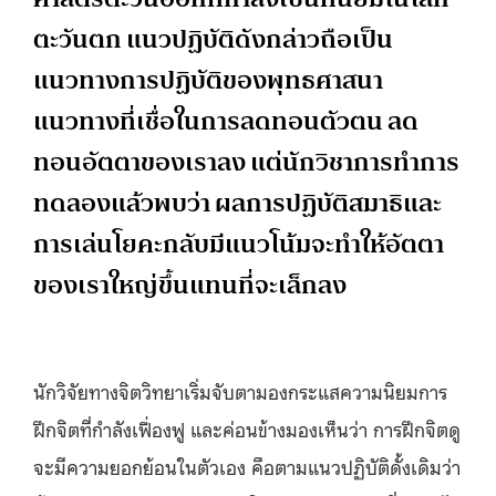
ตะวันตก แนวปฏิบัติดังกล่าวถือเป็น
แนวทางการปฏิบัติของพุทธศาสนา
แนวทางที่เชื่อในการลดทอนตัวตน ลด
ทอนอัตตาของเราลง แต่นักวิชาการทำการ
ทดลองแล้วพบว่า ผลการปฏิบัติสมาธิและ
การเล่นโยคะกลับมีแนวโน้มจะทำให้อัตตา
ของเราใหญ่ขึ้นแทนที่จะเล็กลง
นักวิจัยทางจิตวิทยาเริ่มจับตามองกระแสความนิยมการ
ฝึกจิตที่กำลังเฟื่องฟู และค่อนข้างมองเห็นว่า การฝึกจิตดู
จะมีความยอกย้อนในตัวเอง คือตามแนวปฏิบัติดั้งเดิมว่า