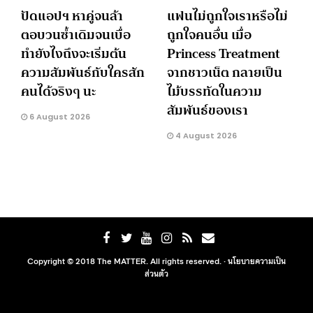
ปัดแอปฯ หาคู่จนล้า
แฟนไม่ถูกใจเราหรือไม่
ตอบวนซ้ำเดิมจนเบื่อ
ถูกใจคนอื่น เมื่อ
ทำยังไงถึงจะเริ่มต้น
Princess Treatment
ความสัมพันธ์กับใครสัก
จากชาวเน็ต กลายเป็น
คนได้จริงๆ นะ
ไม้บรรทัดในความ
สัมพันธ์ของเรา
6 August 2026
4 August 2026
Copyright © 2018 The MATTER. All rights reserved. ·
นโยบายความเป็น
ส่วนตัว