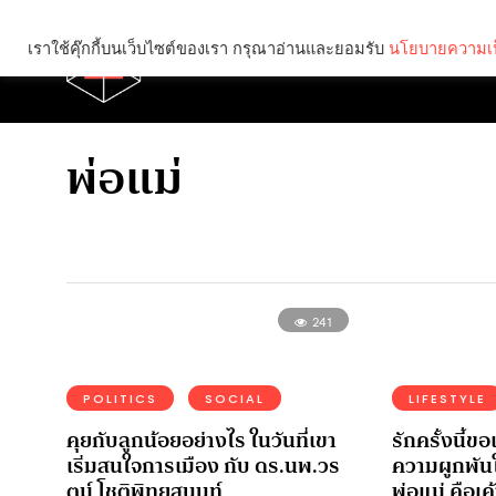
เราใช้คุ๊กกี้บนเว็บไซต์ของเรา กรุณาอ่านและยอมรับ
นโยบายความเป
Brief
Social
พ่อแม่
241
POLITICS
SOCIAL
LIFESTYLE
คุยกับลูกน้อยอย่างไร ในวันที่เขา
รักครั้งนี้ขอ
เริ่มสนใจการเมือง กับ ดร.นพ.วร
ความผูกพันใ
ตม์ โชติพิทยสุนนท์
พ่อแม่ คือเค