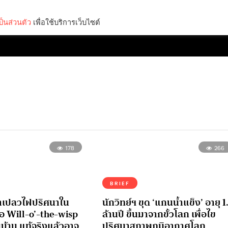
็นส่วนตัว
เพื่อใช้บริการเว็บไซต์
Lifestyle
Science & Tech
Entertainment
Thinkers
178
266
BRIEF
่าเปลวไฟปริศนาใน
นักวิทย์ฯ ขุด ‘แกนน้ำแข็ง’ อายุ 1
อ Will-o’-the-wisp
ล้านปี ขึ้นมาจากขั้วโลก เพื่อไข
บ้าน แท้จริงแล้วอาจ
ปริศนาสภาพภูมิอากาศโลก