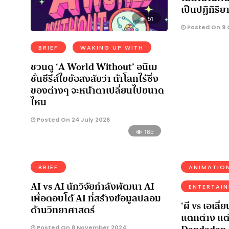
เป็นปฏิกิริ
51
Posted On 9 
BRIEF
WAKING UP WITH
ชวนดู ‘A World Without’ อนิเม
ชั่นซีรีส์ไขข้อสงสัยว่า ถ้าโลกไร้ซึ่ง
ของต่างๆ จะหน้าตาเปลี่ยนไปขนาด
ไหน
Posted On 24 July 2026
165
BRIEF
ANIMATIO
AI vs AI นักวิจัยกำลังพัฒนา AI
ENTERTAI
เพื่อตอบโต้ AI ที่สร้างข้อมูลปลอม
‘ผี vs เอเลี่ย
ด้านวิทยาศาสตร์
แตกต่าง แต่
Posted On 8 November 2024