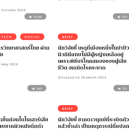
 October 2024
10.0K
375
 TECH
SOCIAL
BRIEF
วิทยาศาสตร์ไทย ผ่าน
นักวิจัยชี้ เหตุที่เมืองหนึ่งในปาปั
ัย
นิวกินีแทบไม่มีผู้หญิงเหลืออยู่
เพราะพิธีบริโภคสมองของผู้เสีย
 May 2024
ชีวิต จนเกิดโรคระบาด
Posted On 26 March 2024
249
311
BRIEF
ดขึ้นก่อนไดโนเสาร์เสีย
นักวิจัยชี้ ซากดาวฤกษ์ที่ระเบิดตัว
ัยพบซากผิวหนังดึกดํา
แล้วซ้ำเล่า เป็นเหตุการณ์ที่แปล