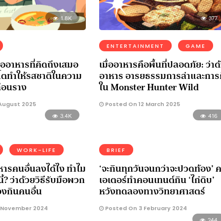
1.8K
377
ENTERTAINMENT
GAME
คืออาหารที่คิดถึงเสมอ
เมื่ออาหารคือพื้นที่ปลอดภัย: ว่าด
บโตทำให้รสชาติในความ
อาหาร อารยธรรมการล่าและการ
ลือนราง
ใน Monster Hunter Wild
August 2025
Posted On 12 March 2025
3.4K
416
WORK-LIFE
BRIEF
ารคนอื่นลงได้ไง ทำไม
‘จะกินทุกวันจนกว่าจะปวดท้อง’ ค
? ว่าด้วยวิธีรับมือพวก
เอเตอร์ทำคอนเทนต์กิน ‘ไก่ดิบ’
กินคนอื่น
หวังทดลองทางวิทยาศาสตร์
 November 2024
Posted On 3 February 2024
244