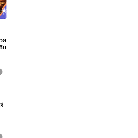
้วย
กิน
รี